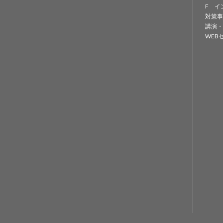
F イ
対策事
講演・
WEB