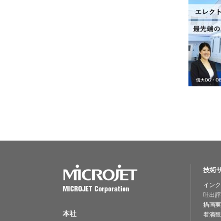
技術
インク
吐出評
描画実
本社
着滴観