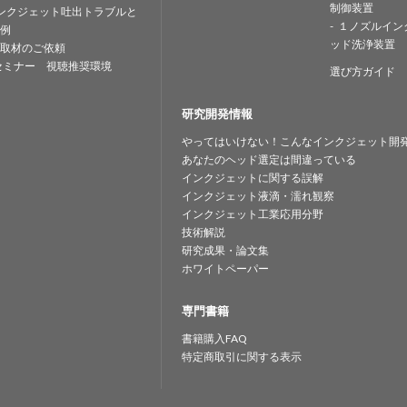
制御装置
ンクジェット吐出トラブルと
１ノズルイン
例
ッド洗浄装置
取材のご依頼
セミナー 視聴推奨環境
選び方ガイド
研究開発情報
やってはいけない！こんなインクジェット開
あなたのヘッド選定は間違っている
インクジェットに関する誤解
インクジェット液滴・濡れ観察
インクジェット工業応用分野
技術解説
研究成果・論文集
ホワイトペーパー
専門書籍
書籍購入FAQ
特定商取引に関する表示