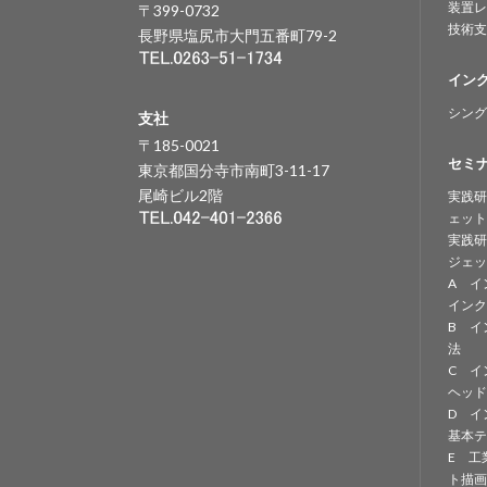
装置レ
〒399-0732
技術支
長野県塩尻市大門五番町79-2
イン
シング
支社
〒185-0021
セミ
東京都国分寺市南町3-11-17
尾崎ビル2階
実践研
ェット
実践研
ジェッ
A イ
インク
B イ
法
C イ
ヘッド
D イ
基本テ
E 工
ト描画