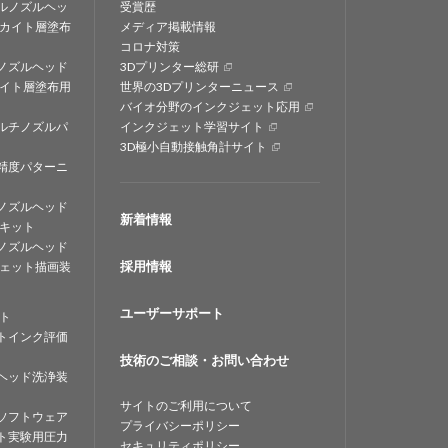
ルノズルヘッ
受賞歴
カイト層塗布
メディア掲載情報
コロナ対策
ノズルヘッド
3Dプリンター総研
イト層塗布用
世界の3Dプリンターニュース
バイオ分野のインクジェット応用
ルチノズルパ
インクジェット学習サイト
3D極小自動接触角計サイト
精度パターニ
ノズルヘッド
新着情報
キット
ノズルヘッド
採用情報
ェット描画装
ユーザーサポート
ト
トインク評価
技術のご相談・お問い合わせ
ヘッド洗浄装
サイトのご利用について
ソフトウェア
プライバシーポリシー
ト実験用圧力
セキュリティポリシー