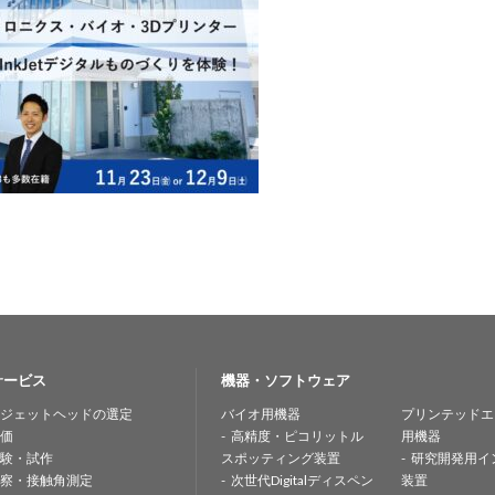
サービス
機器・ソフトウェア
ジェットヘッドの選定
バイオ用機器
プリンテッドエ
価
高精度・ピコリットル
用機器
験・試作
スポッティング装置
研究開発用イ
察・接触角測定
次世代Digitalディスペン
装置