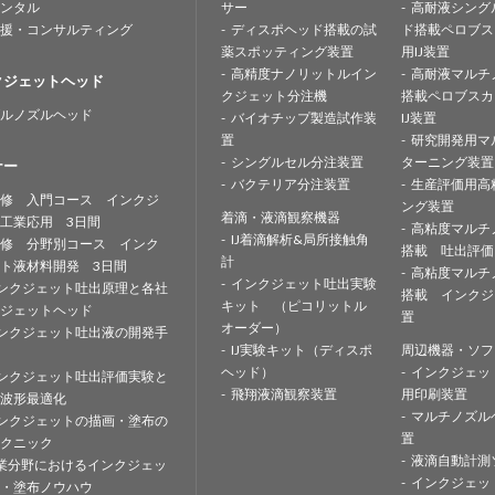
ンタル
サー
高耐液シング
援・コンサルティング
ディスポヘッド搭載の試
ド搭載ペロブス
薬スポッティング装置
用IJ装置
高精度ナノリットルイン
高耐液マルチ
クジェットヘッド
クジェット分注機
搭載ペロブスカ
ルノズルヘッド
バイオチップ製造試作装
IJ装置
置
研究開発用マ
シングルセル分注装置
ターニング装置
ナー
バクテリア分注装置
生産評価用高
修 入門コース インクジ
ング装置
着滴・液滴観察機器
工業応用 3日間
高粘度マルチ
IJ着滴解析&局所接触角
修 分野別コース インク
搭載 吐出評価
計
ト液材料開発 3日間
高粘度マルチ
インクジェット吐出実験
ンクジェット吐出原理と各社
搭載 インクジ
キット （ピコリットル
ジェットヘッド
置
オーダー）
ンクジェット吐出液の開発手
IJ実験キット（ディスポ
周辺機器・ソフ
ヘッド）
インクジェッ
ンクジェット吐出評価実験と
飛翔液滴観察装置
用印刷装置
波形最適化
マルチノズル
ンクジェットの描画・塗布の
置
クニック
液滴自動計測
業分野におけるインクジェッ
インクジェッ
・塗布ノウハウ