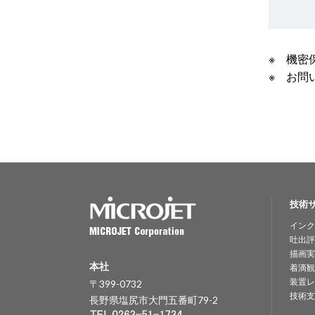
※ 機密
※ お問
技術
インク
吐出評
描画実
本社
着滴観
装置レ
〒399-0732
技術支
長野県塩尻市大門五番町79-2