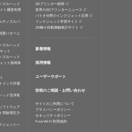
ノズルヘッド
3Dプリンター総研
イト層塗布用
世界の3Dプリンターニュース
バイオ分野のインクジェット応用
ルチノズルパ
インクジェット学習サイト
3D極小自動接触角計サイト
精度パターニ
ノズルヘッド
新着情報
キット
ノズルヘッド
採用情報
ェット描画装
ユーザーサポート
ト
トインク評価
技術のご相談・お問い合わせ
ヘッド洗浄装
サイトのご利用について
ソフトウェア
プライバシーポリシー
ト実験用圧力
セキュリティポリシー
Free Wi-Fi 利用規約
クジェットヘ