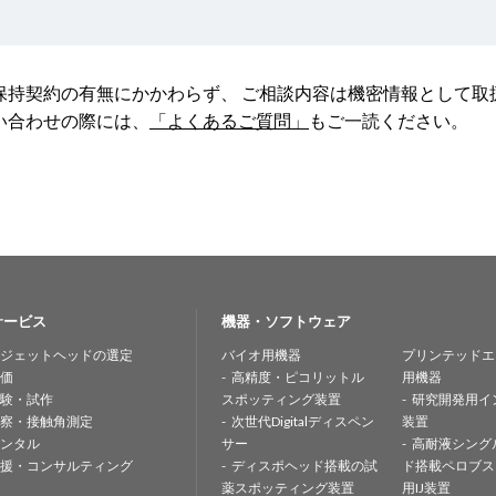
保持契約の有無にかかわらず、 ご相談内容は機密情報として
い合わせの際には、
「よくあるご質問」
もご一読ください。
サービス
機器・ソフトウェア
ジェットヘッドの選定
バイオ用機器
プリンテッドエ
価
高精度・ピコリットル
用機器
験・試作
スポッティング装置
研究開発用イ
察・接触角測定
次世代Digitalディスペン
装置
ンタル
サー
高耐液シング
援・コンサルティング
ディスポヘッド搭載の試
ド搭載ペロブス
薬スポッティング装置
用IJ装置