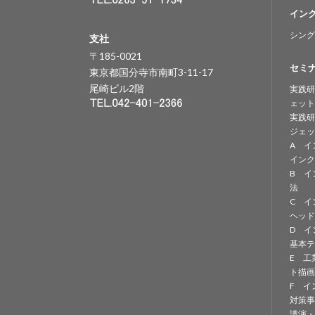
イン
シング
支社
〒185-0021
セミ
東京都国分寺市南町3-11-17
尾崎ビル2階
実践研
ェット
実践研
ジェッ
A イ
インク
B イ
法
C イ
ヘッド
D イ
基本テ
E 工
ト描画
F イ
対策事
講演・