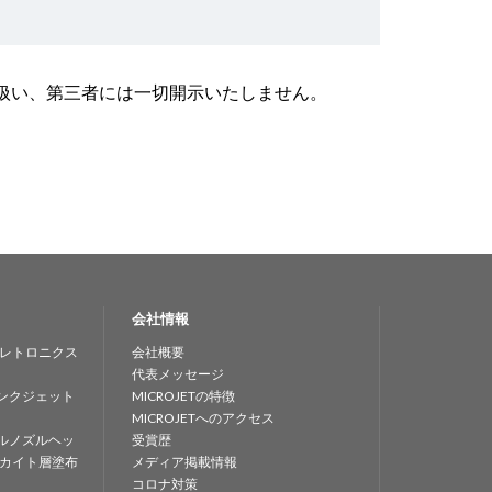
取扱い、第三者には一切開示いたしません。
会社情報
レトロニクス
会社概要
代表メッセージ
ンクジェット
MICROJETの特徴
MICROJETへのアクセス
ルノズルヘッ
受賞歴
カイト層塗布
メディア掲載情報
コロナ対策