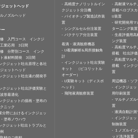
高精度ナノリットルイン
高耐液マルチ
クジェットヘッド
クジェット分注機
搭載ペロブスカ
ルノズルヘッド
バイオチップ製造試作装
IJ装置
置
研究開発用マ
シングルセル分注装置
ターニング装置
ナー
バクテリア分注装置
生産評価用高
修 入門コース インクジ
ング装置
着滴・液滴観察機器
工業応用 3日間
高粘度マルチ
IJ着滴解析&局所接触角
修 分野別コース インク
搭載 吐出評価
計
ト液材料開発 3日間
高粘度マルチ
インクジェット吐出実験
ンクジェット吐出原理と各社
搭載 インクジ
キット （ピコリットル
ジェットヘッド
置
オーダー）
ンクジェット吐出液の開発手
IJ実験キット（ディスポ
周辺機器・ソフ
ヘッド）
インクジェッ
ンクジェット吐出評価実験と
飛翔液滴観察装置
用印刷装置
波形最適化
マルチノズル
ンクジェットの描画・塗布の
置
クニック
液滴自動計測
業分野におけるインクジェッ
インクジェッ
・塗布ノウハウ
制御装置
ンクジェット吐出トラブルと
１ノズルイン
例
ッド洗浄装置
取材のご依頼