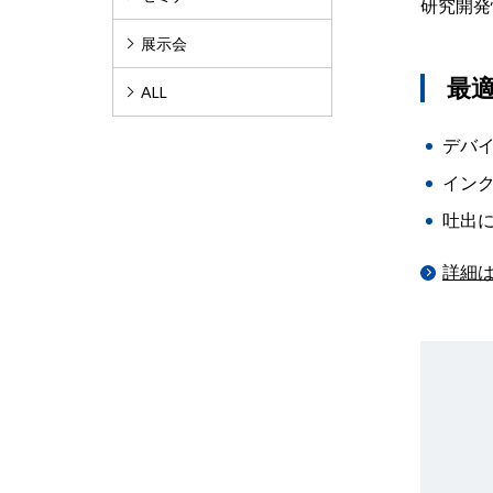
研究開発
展示会
最
ALL
デバ
イン
吐出
詳細