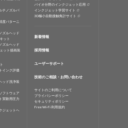
バイオ分野のインクジェット応用
ルチノズルパ
インクジェット学習サイト
3D極小自動接触角計サイト
精度パターニ
ノズルヘッド
新着情報
キット
ノズルヘッド
採用情報
ェット描画装
ユーザーサポート
ト
トインク評価
技術のご相談・お問い合わせ
ヘッド洗浄装
サイトのご利用について
ソフトウェア
プライバシーポリシー
ト実験用圧力
セキュリティポリシー
Free Wi-Fi 利用規約
クジェットヘ