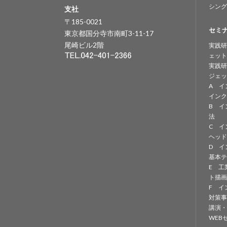
シング
支社
〒185-0021
セミ
東京都国分寺市南町3-11-17
尾崎ビル2階
実践研
ェット
実践研
ジェッ
A イ
インク
B イ
法
C イ
ヘッド
D イ
基本テ
E 工
ト描画
F イ
対策事
講演・
WEB