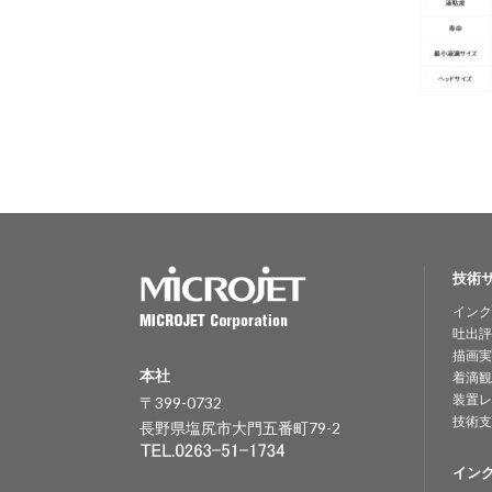
技術
インク
吐出評
描画実
本社
着滴観
装置レ
〒399-0732
技術支
長野県塩尻市大門五番町79-2
イン