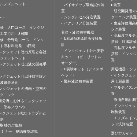
ルノズルヘッド
バイオチップ製造試作装
IJ装置
置
研究開発用マ
シングルセル分注装置
ターニング装置
ナー
バクテリア分注装置
生産評価用高
修 入門コース インクジ
ング装置
着滴・液滴観察機器
工業応用 3日間
高粘度マルチ
IJ着滴解析&局所接触角
修 分野別コース インク
搭載 吐出評価
計
ト液材料開発 3日間
高粘度マルチ
インクジェット吐出実験
ンクジェット吐出原理と各社
搭載 インクジ
キット （ピコリットル
ジェットヘッド
置
オーダー）
ンクジェット吐出液の開発手
IJ実験キット（ディスポ
周辺機器・ソフ
ヘッド）
インクジェッ
ンクジェット吐出評価実験と
飛翔液滴観察装置
用印刷装置
波形最適化
マルチノズル
ンクジェットの描画・塗布の
置
クニック
液滴自動計測
業分野におけるインクジェッ
インクジェッ
・塗布ノウハウ
制御装置
ンクジェット吐出トラブルと
１ノズルイン
例
ッド洗浄装置
取材のご依頼
セミナー 視聴推奨環境
選び方ガイド