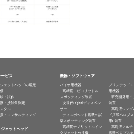
サービス
機器・ソフトウェア
ジェットヘッドの選定
バイオ用機器
プリンテッドエ
価
高精度・ピコリットル
用機器
験・試作
スポッティング装置
研究開発用イ
察・接触角測定
次世代Digitalディスペン
装置
ンタル
サー
高耐液シング
援・コンサルティング
ディスポヘッド搭載の試
ド搭載ペロブス
薬スポッティング装置
用IJ装置
高精度ナノリットルイン
高耐液マルチ
クジェットヘッド
クジェット分注機
搭載ペロブスカ