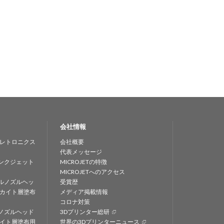
会社情報
レトロニクス
会社概要
代表メッセージ
ンクジェット
MICROJETの特徴
MICROJETへのアクセス
ルノズルヘッ
受賞歴
カイト層塗布
メディア掲載情報
コロナ対策
ノズルヘッド
3Dプリンター総研
イト層塗布用
世界の3Dプリンターニュース