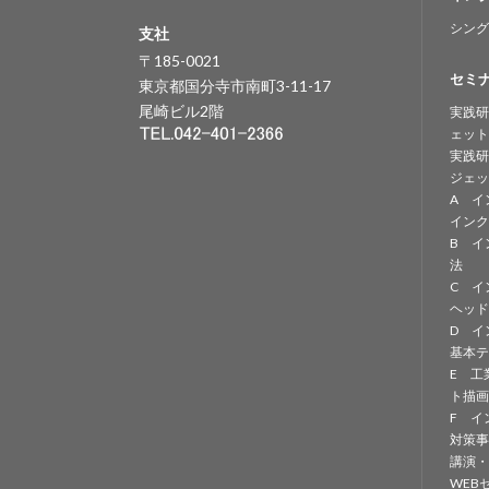
シング
支社
〒185-0021
セミ
東京都国分寺市南町3-11-17
尾崎ビル2階
実践研
ェット
実践研
ジェッ
A イ
インク
B イ
法
C イ
ヘッド
D イ
基本テ
E 工
ト描画
F イ
対策事
講演・
WEB