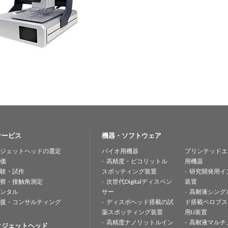
サービス
機器・ソフトウェア
ジェットヘッドの選定
バイオ用機器
プリンテッドエ
価
高精度・ピコリットル
用機器
験・試作
スポッティング装置
研究開発用イ
察・接触角測定
次世代Digitalディスペン
装置
ンタル
サー
高耐液シング
援・コンサルティング
ディスポヘッド搭載の試
ド搭載ペロブス
薬スポッティング装置
用IJ装置
高精度ナノリットルイン
高耐液マルチ
クジェットヘッド