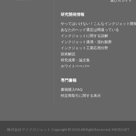
選び方ガイド
研究開発情報
やってはいけない！こんなインクジェット開
あなたのヘッド選定は間違っている
インクジェットに関する誤解
インクジェット液滴・濡れ観察
インクジェット工業応用分野
技術解説
研究成果・論文集
ホワイトペーパー
専門書籍
書籍購入FAQ
特定商取引に関する表示
株式会社マイクロジェット
Copyright © 2010.All Right Reserved. MICROJET