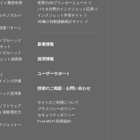
イト層塗布用
世界の3Dプリンターニュース
バイオ分野のインクジェット応用
ルチノズルパ
インクジェット学習サイト
3D極小自動接触角計サイト
精度パターニ
ノズルヘッド
新着情報
キット
ノズルヘッド
採用情報
ェット描画装
ユーザーサポート
ト
トインク評価
技術のご相談・お問い合わせ
ヘッド洗浄装
サイトのご利用について
ソフトウェア
プライバシーポリシー
ト実験用圧力
セキュリティポリシー
Free Wi-Fi 利用規約
クジェットヘ