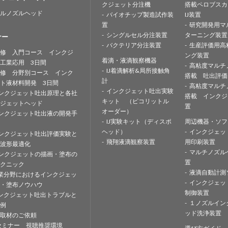
クジェット分注機
搭載ペロブスカ
ルノズルヘッド
バイオチップ製造試作装
IJ装置
置
研究開発用マ
シングルセル分注装置
ターニング装置
ナー
バクテリア分注装置
生産評価用高
修 入門コース インクジ
ング装置
着滴・液滴観察機器
工業応用 3日間
高粘度マルチ
IJ着滴解析&局所接触角
修 分野別コース インク
搭載 吐出評価
計
ト液材料開発 3日間
高粘度マルチ
インクジェット吐出実験
ンクジェット吐出原理と各社
搭載 インクジ
キット （ピコリットル
ジェットヘッド
置
オーダー）
ンクジェット吐出液の開発手
IJ実験キット（ディスポ
周辺機器・ソフ
ヘッド）
インクジェッ
ンクジェット吐出評価実験と
飛翔液滴観察装置
用印刷装置
波形最適化
マルチノズル
ンクジェットの描画・塗布の
置
クニック
液滴自動計測
業分野におけるインクジェッ
インクジェッ
・塗布ノウハウ
制御装置
ンクジェット吐出トラブルと
１ノズルイン
例
ッド洗浄装置
取材のご依頼
セミナー 視聴推奨環境