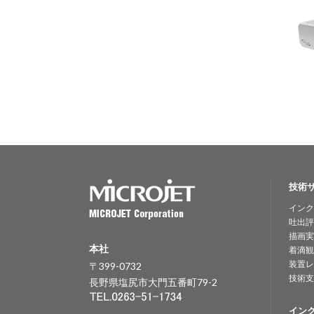
技術
インク
吐出評
描画実
本社
着滴観
装置レ
〒399-0732
技術支
長野県塩尻市大門五番町79-2
イン