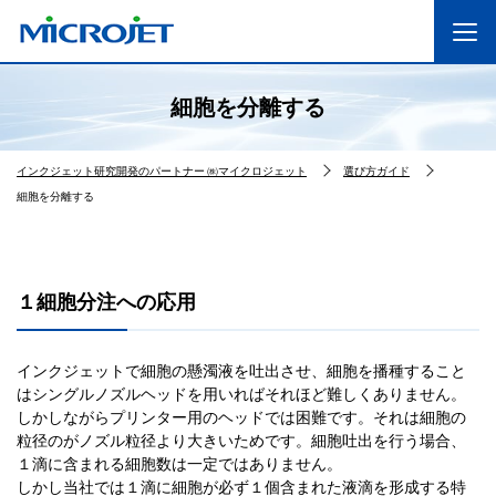
細胞を分離する
インクジェット研究開発のパートナー ㈱マイクロジェット
選び方ガイド
細胞を分離する
１細胞分注への応用
インクジェットで細胞の懸濁液を吐出させ、細胞を播種すること
はシングルノズルヘッドを用いればそれほど難しくありません。
しかしながらプリンター用のヘッドでは困難です。それは細胞の
粒径のがノズル粒径より大きいためです。細胞吐出を行う場合、
１滴に含まれる細胞数は一定ではありません。
しかし当社では１滴に細胞が必ず１個含まれた液滴を形成する特