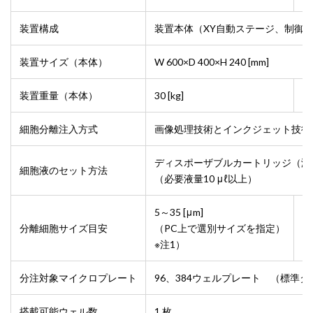
装置構成
装置本体（XY自動ステージ、制御
装置サイズ（本体）
W 600×D 400×H 240 [mm]
装置重量（本体）
30 [kg]
3
細胞分離注入方式
画像処理技術とインクジェット技術
ディスポーザブルカートリッジ（滅
細胞液のセット方法
（必要液量10 μℓ以上）
5～35 [μm]
1
分離細胞サイズ目安
（PC上で選別サイズを指定）
（
※注1）
※
分注対象マイクロプレート
96、384ウェルプレート （標準タ
搭載可能ウェル数
1 枚