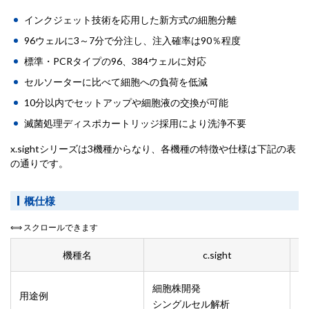
インクジェット技術を応用した新方式の細胞分離
96ウェルに3～7分で分注し、注入確率は90％程度
標準・PCRタイプの96、384ウェルに対応
セルソーターに比べて細胞への負荷を低減
10分以内でセットアップや細胞液の交換が可能
滅菌処理ディスポカートリッジ採用により洗浄不要
x.sightシリーズは3機種からなり、各機種の特徴や仕様は下記の表
の通りです。
概仕様
⟺ スクロールできます
機種名
c.sight
細胞株開発
用途例
微
シングルセル解析