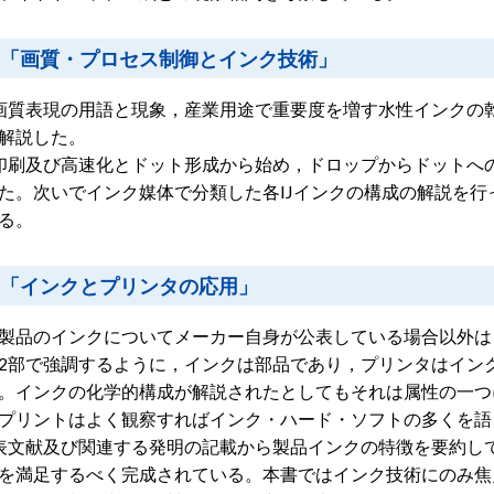
部「画質・プロセス制御とインク技術」
画質表現の用語と現象，産業用途で重要度を増す水性インクの
解説した。
印刷及び高速化とドット形成から始め，ドロップからドットへ
た。次いでインク媒体で分類した各IJインクの構成の解説を
る。
部「インクとプリンタの応用」
製品のインクについてメーカー自身が公表している場合以外は
2部で強調するように，インクは部品であり，プリンタはイン
。インクの化学的構成が解説されたとしてもそれは属性の一つ
プリントはよく観察すればインク・ハード・ソフトの多くを語
表文献及び関連する発明の記載から製品インクの特徴を要約し
を満足するべく完成されている。本書ではインク技術にのみ焦