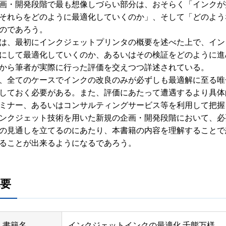
画・開発段階で最も想像しづらい部分は、おそらく「インクが
それらをどのように最適化していくのか」、そして「どのよう
のであろう。
は、最初にインクジェットプリンタの概要を述べた上で、イン
にして最適化していくのか、あるいはその検証をどのように進
から筆者が実際に行った評価を交えつつ詳述されている。
、全てのケースでインクの改良のみが必ずしも最適解に至る唯
しておく必要がある。また、評価にあたって遭遇するより具体
ミナー、あるいはコンサルティングサービス等を利用して把握
ンクジェット技術を用いた新規の企画・開発段階において、必
の見通しを立てるのにあたり、本書籍の内容を理解することで
ることが出来るようになるであろう。
要
書籍名
インクジェットインクの最適化 千態万様