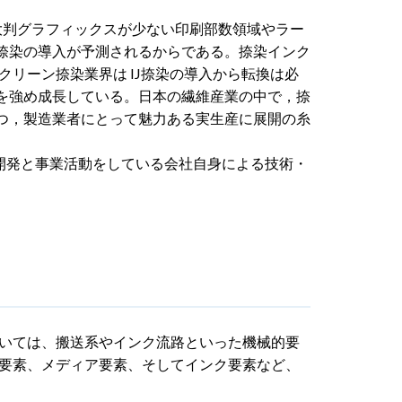
大判グラフィックスが少ない印刷部数領域やラー
J捺染の導入が予測されるからである。捺染インク
リーン捺染業界は IJ捺染の導入から転換は必
発を強め成長している。日本の繊維産業の中で，捺
つつ，製造業者にとって魅力ある実生産に展開の糸
開発と事業活動をしている会社自身による技術・
いては、搬送系やインク流路といった機械的要
要素、メディア要素、そしてインク要素など、