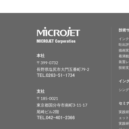
技術
インク
吐出評
描画実
本社
着滴観
装置レ
〒399-0732
技術支
長野県塩尻市大門五番町79-2
イン
シング
支社
〒185-0021
セミ
東京都国分寺市南町3-11-17
尾崎ビル2階
実践研
ェット
実践研