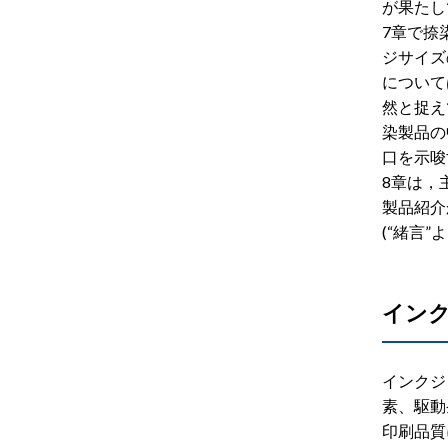
が果たし
7章で捺
ジサイズ
について
然と捉え
染製品の
口を示唆
8章は，
製品紹介
(“緒言
イン
インクジ
素、駆動
印刷品質