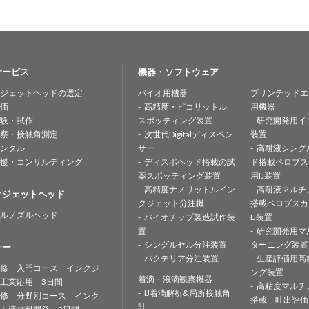
サービス
機器・ソフトウェア
ジェットヘッドの選定
バイオ用機器
プリンテッドエ
価
高精度・ピコリットル
用機器
験・試作
スポッティング装置
研究開発用イ
察・接触角測定
次世代Digitalディスペン
装置
ンタル
サー
高耐液シング
援・コンサルティング
ディスポヘッド搭載の試
ド搭載ペロブス
薬スポッティング装置
用IJ装置
高精度ナノリットルイン
高耐液マルチ
クジェットヘッド
クジェット分注機
搭載ペロブスカ
ルノズルヘッド
バイオチップ製造試作装
IJ装置
置
研究開発用マ
シングルセル分注装置
ターニング装置
ナー
バクテリア分注装置
生産評価用高
修 入門コース インクジ
ング装置
着滴・液滴観察機器
工業応用 3日間
高粘度マルチ
IJ着滴解析&局所接触角
修 分野別コース インク
搭載 吐出評価
計