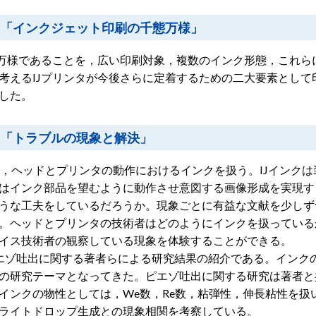
部「インクジェット印刷の千態万様」
態万様であることを，広い印刷対象，複数のインク形態，これ
考えるIJプリンタが今後さらに定着するための二大要素とし
した。
部「トラブルの現象と解決」
は，ヘッドとプリンタの動作におけるインクを扱う。IJインク
はインク部品を望むように動作させ意図する画像形成を実現す
うな工夫をしているだろうか。現象ごとに有益な文献を少しず
。ヘッドとプリンタの技術者はどのようにインクを扱っている
イス技術者の観察している現象を体験することができる。
エゾ吐出に関する著者らによる研究結果の紹介である。インク
の研究テーマとなってきた。ピエゾ吐出に関する研究は著者と
インクの物性としては，We数，Re数，粘弾性，伸長粘性を
ライトドロップ生成との現象相関を考察している。