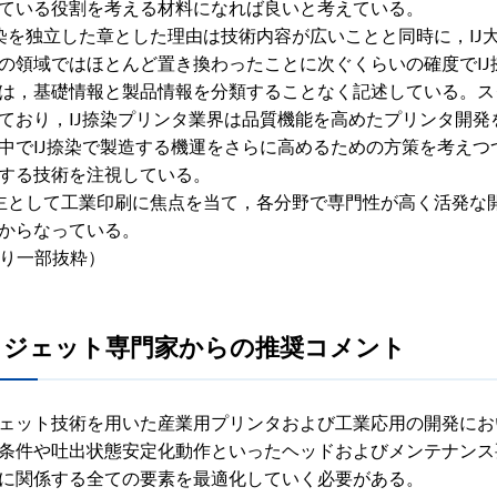
ている役割を考える材料になれば良いと考えている。
染を独立した章とした理由は技術内容が広いことと同時に，IJ
の領域ではほとんど置き換わったことに次ぐくらいの確度でI
は，基礎情報と製品情報を分類することなく記述している。スク
ており，IJ捺染プリンタ業界は品質機能を高めたプリンタ開
中でIJ捺染で製造する機運をさらに高めるための方策を考え
する技術を注視している。
主として工業印刷に焦点を当て，各分野で専門性が高く活発な
からなっている。
”より一部抜粋）
クジェット専門家からの推奨コメント
ェット技術を用いた産業用プリンタおよび工業応用の開発にお
条件や吐出状態安定化動作といったヘッドおよびメンテナンス
に関係する全ての要素を最適化していく必要がある。