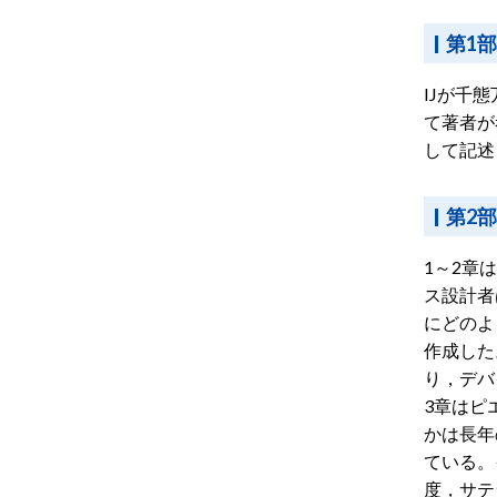
第1
IJが千
て著者が
して記述
第2
1～2章
ス設計者
にどのよ
作成した
り，デバ
3章はピ
かは長年
ている。
度，サテ