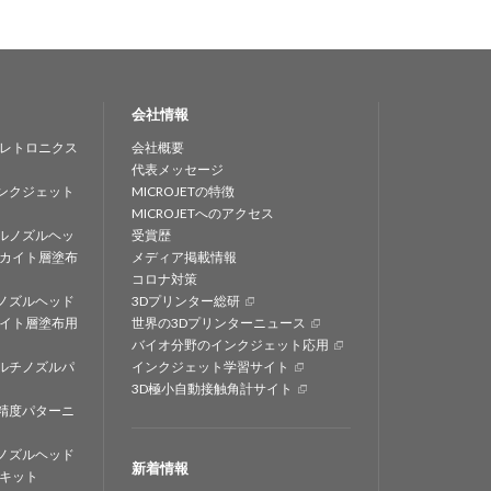
会社情報
レトロニクス
会社概要
代表メッセージ
ンクジェット
MICROJETの特徴
MICROJETへのアクセス
ルノズルヘッ
受賞歴
カイト層塗布
メディア掲載情報
コロナ対策
ノズルヘッド
3Dプリンター総研
イト層塗布用
世界の3Dプリンターニュース
バイオ分野のインクジェット応用
ルチノズルパ
インクジェット学習サイト
3D極小自動接触角計サイト
精度パターニ
ノズルヘッド
新着情報
キット