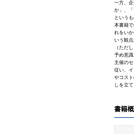
一方、企
か」、「
というも
本書籍で
れをいか
いう観点
（ただし
予め意識
主催のセ
従い、イ
やコスト
しを立て
書籍概