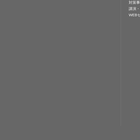
対策事
講演・
WEB