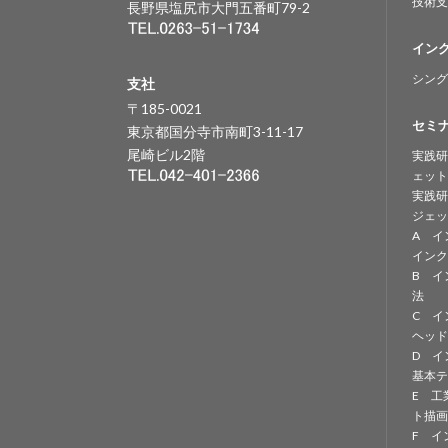
技術支
長野県塩尻市大門五番町79-2
イン
シング
支社
〒185-0021
セミ
東京都国分寺市南町3-11-17
尾崎ビル2階
実践研
ェット
実践研
ジェッ
A イ
インク
B イ
法
C イ
ヘッド
D イ
基本テ
E 工
ト描画
F イ