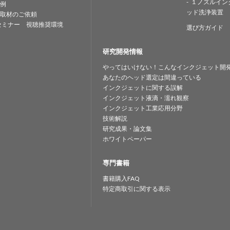
１ノズルイン
例
ッド洗浄装置
取材のご依頼
セミナー 視聴推奨環境
選び方ガイド
研究開発情報
やってはいけない！こんなインクジェット開
あなたのヘッド選定は間違っている
インクジェットに関する誤解
インクジェット液滴・濡れ観察
インクジェット工業応用分野
技術解説
研究成果・論文集
ホワイトペーパー
専門書籍
書籍購入FAQ
特定商取引に関する表示