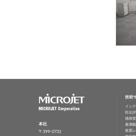
技術
インク
吐出評
描画実
本社
着滴観
装置レ
〒399-0732