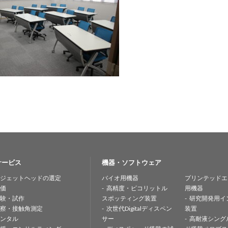
サービス
機器・ソフトウェア
ジェットヘッドの選定
バイオ用機器
プリンテッドエ
価
高精度・ピコリットル
用機器
験・試作
スポッティング装置
研究開発用イ
察・接触角測定
次世代Digitalディスペン
装置
ンタル
サー
高耐液シング