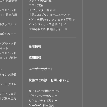
カイト層塗布
メディア掲載情報
コロナ対策
ノズルヘッド
3Dプリンター総研
イト層塗布用
世界の3Dプリンターニュース
バイオ分野のインクジェット応用
ルチノズルパ
インクジェット学習サイト
3D極小自動接触角計サイト
精度パターニ
ノズルヘッド
新着情報
キット
ノズルヘッド
採用情報
ェット描画装
ユーザーサポート
ト
トインク評価
技術のご相談・お問い合わせ
ヘッド洗浄装
サイトのご利用について
ソフトウェア
プライバシーポリシー
ト実験用圧力
セキュリティポリシー
Free Wi-Fi 利用規約