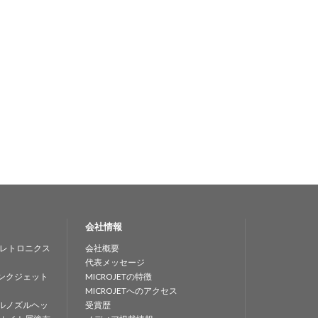
会社情報
レトロニクス
会社概要
代表メッセージ
ンクジェット
MICROJETの特徴
MICROJETへのアクセス
ルノズルヘッ
受賞歴