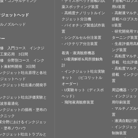
援・コンサルティング
ディスポヘッド搭載の試
ド搭載ペロブス
薬スポッティング装置
用IJ装置
高精度ナノリットルイン
高耐液マルチ
クジェットヘッド
クジェット分注機
搭載ペロブスカ
ルノズルヘッド
バイオチップ製造試作装
IJ装置
置
研究開発用マ
シングルセル分注装置
ターニング装置
ナー
バクテリア分注装置
生産評価用高
修 入門コース インクジ
ング装置
着滴・液滴観察機器
工業応用 3日間
高粘度マルチ
IJ着滴解析&局所接触角
修 分野別コース インク
搭載 吐出評価
計
ト液材料開発 3日間
高粘度マルチ
インクジェット吐出実験
ンクジェット吐出原理と各社
搭載 インクジ
キット （ピコリットル
ジェットヘッド
置
オーダー）
ンクジェット吐出液の開発手
IJ実験キット（ディスポ
周辺機器・ソフ
ヘッド）
インクジェッ
ンクジェット吐出評価実験と
飛翔液滴観察装置
用印刷装置
波形最適化
マルチノズル
ンクジェットの描画・塗布の
置
クニック
液滴自動計測
業分野におけるインクジェッ
インクジェッ
・塗布ノウハウ
制御装置
ンクジェット吐出トラブルと