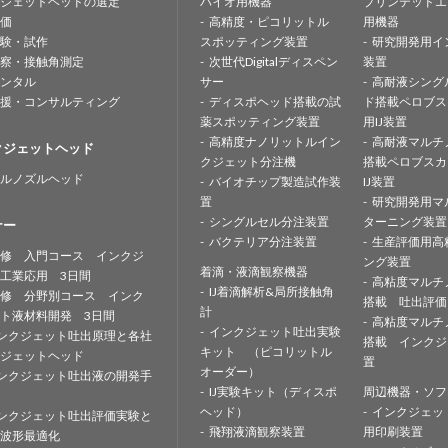
ジェットヘッドの選定
バイオ用機器
プリンテッドエ
価
高精度・ピコリットル
用機器
験・試作
スポッティング装置
研究開発用イ
察・接触角測定
次世代Digitalディスペン
装置
ンタル
サー
高耐液シング
援・コンサルティング
ディスポヘッド搭載の試
ド搭載ペロブス
薬スポッティング装置
用IJ装置
高精度ナノリットルイン
高耐液マルチ
クジェットヘッド
クジェット分注機
搭載ペロブスカ
ルノズルヘッド
バイオチップ製造試作装
IJ装置
置
研究開発用マ
シングルセル分注装置
ターニング装置
ナー
バクテリア分注装置
生産評価用高
修 入門コース インクジ
ング装置
着滴・液滴観察機器
工業応用 3日間
高粘度マルチ
IJ着滴解析&局所接触角
修 分野別コース インク
搭載 吐出評価
計
ト液材料開発 3日間
高粘度マルチ
インクジェット吐出実験
ンクジェット吐出原理と各社
搭載 インクジ
キット （ピコリットル
ジェットヘッド
置
オーダー）
ンクジェット吐出液の開発手
IJ実験キット（ディスポ
周辺機器・ソフ
ヘッド）
インクジェッ
ンクジェット吐出評価実験と
飛翔液滴観察装置
用印刷装置
波形最適化