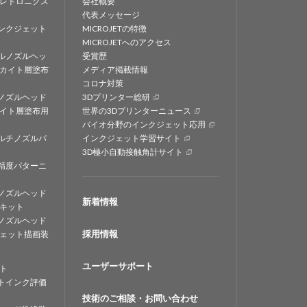
レトロニクス
会社概要
代表メッセージ
ンクジェット
MICROJETの特徴
MICROJETへのアクセス
ルノズルヘッ
受賞歴
カイト層塗布
メディア掲載情報
コロナ対策
ノズルヘッド
3Dプリンター総研
イト層塗布用
世界の3Dプリンターニュース
バイオ分野のインクジェット応用
ルチノズルパ
インクジェット学習サイト
3D極小自動接触角計サイト
精度パターニ
ノズルヘッド
新着情報
キット
ノズルヘッド
採用情報
ェット描画装
ユーザーサポート
ト
トインク評価
技術のご相談・お問い合わせ