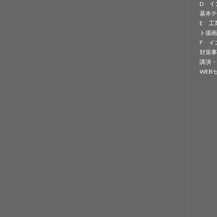
D イ
基本テ
E 工
ト描画
F イ
対策事
講演・
WEB