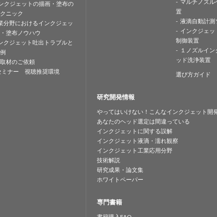
マルチノズル
ンクジェットの描画・塗布の
置
クニック
液滴自動計測
業分野におけるインクジェッ
インクジェッ
・塗布ノウハウ
制御装置
ンクジェット吐出トラブルと
１ノズルイン
例
ッド洗浄装置
取材のご依頼
セミナー 視聴推奨環境
選び方ガイド
研究開発情報
やってはいけない！こんなインクジェット開
あなたのヘッド選定は間違っている
インクジェットに関する誤解
インクジェット液滴・濡れ観察
インクジェット工業応用分野
技術解説
研究成果・論文集
ホワイトペーパー
専門書籍
書籍購入FAQ