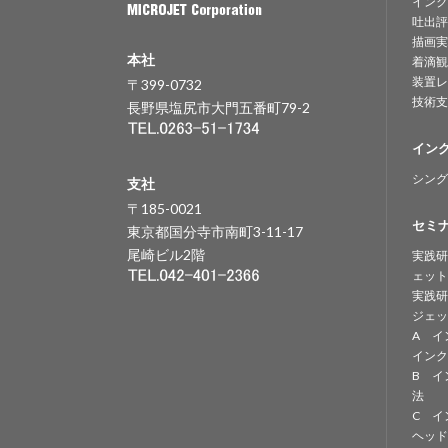
インク
吐出評
描画実
本社
着滴観
装置レ
〒399-0732
技術支
長野県塩尻市大門五番町79-2
イン
シング
支社
〒185-0021
セミ
東京都国分寺市南町3-11-17
尾崎ビル2階
実践研
ェット
実践研
ジェッ
A イ
インク
B イ
法
C イ
ヘッド