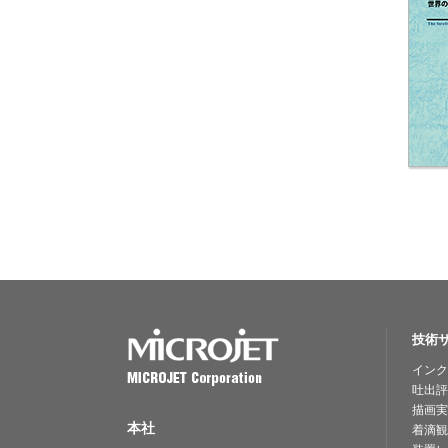
技術
インク
吐出評
描画実
本社
着滴観