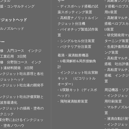
ンタル
サー
高耐液シング
援・コンサルティング
ディスポヘッド搭載の試
ド搭載ペロブス
薬スポッティング装置
用IJ装置
高精度ナノリットルイン
高耐液マルチ
クジェットヘッド
クジェット分注機
搭載ペロブスカ
ルノズルヘッド
バイオチップ製造試作装
IJ装置
置
研究開発用マ
シングルセル分注装置
ターニング装置
ナー
バクテリア分注装置
生産評価用高
修 入門コース インクジ
ング装置
着滴・液滴観察機器
工業応用 3日間
高粘度マルチ
IJ着滴解析&局所接触角
修 分野別コース インク
搭載 吐出評価
計
ト液材料開発 3日間
高粘度マルチ
インクジェット吐出実験
ンクジェット吐出原理と各社
搭載 インクジ
キット （ピコリットル
ジェットヘッド
置
オーダー）
ンクジェット吐出液の開発手
IJ実験キット（ディスポ
周辺機器・ソフ
ヘッド）
インクジェッ
ンクジェット吐出評価実験と
飛翔液滴観察装置
用印刷装置
波形最適化
マルチノズル
ンクジェットの描画・塗布の
置
クニック
液滴自動計測
業分野におけるインクジェッ
インクジェッ
・塗布ノウハウ