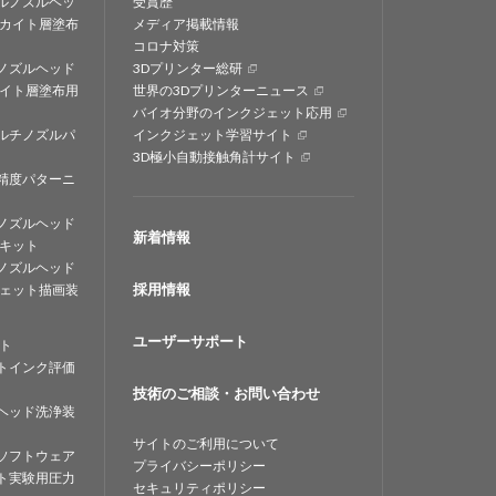
ルノズルヘッ
受賞歴
カイト層塗布
メディア掲載情報
コロナ対策
ノズルヘッド
3Dプリンター総研
イト層塗布用
世界の3Dプリンターニュース
バイオ分野のインクジェット応用
ルチノズルパ
インクジェット学習サイト
3D極小自動接触角計サイト
精度パターニ
ノズルヘッド
新着情報
キット
ノズルヘッド
採用情報
ェット描画装
ユーザーサポート
ト
トインク評価
技術のご相談・お問い合わせ
ヘッド洗浄装
サイトのご利用について
ソフトウェア
プライバシーポリシー
ト実験用圧力
セキュリティポリシー