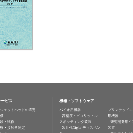
サービス
機器・ソフトウェア
ジェットヘッドの選定
バイオ用機器
プリンテッドエ
価
高精度・ピコリットル
用機器
験・試作
スポッティング装置
研究開発用イ
察・接触角測定
次世代Digitalディスペン
装置