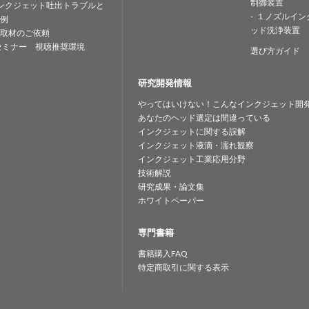
制御装置
ンクジェット吐出トラブルと
１ノズルイン
例
ッド洗浄装置
取材のご依頼
セミナー 視聴推奨環境
選び方ガイド
研究開発情報
やってはいけない！こんなインクジェット開
あなたのヘッド選定は間違っている
インクジェットに関する誤解
インクジェット液滴・濡れ観察
インクジェット工業応用分野
技術解説
研究成果・論文集
ホワイトペーパー
専門書籍
書籍購入FAQ
特定商取引に関する表示