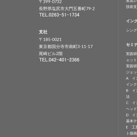
装置レ
〒399-0732
技術支
長野県塩尻市大門五番町79-2
イン
シング
支社
〒185-0021
セミ
東京都国分寺市南町3-11-17
尾崎ビル2階
実践研
ェット
実践研
ジェッ
A イ
インク
B イ
法
C イ
ヘッド
D イ
基本テ
E 工
ト描画