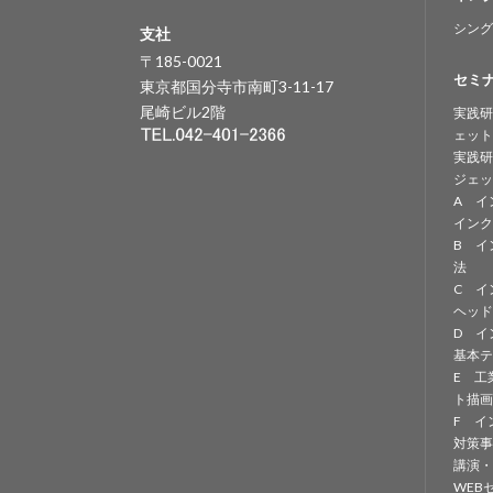
シング
支社
〒185-0021
セミ
東京都国分寺市南町3-11-17
尾崎ビル2階
実践研
ェット
実践研
ジェッ
A イ
インク
B イ
法
C イ
ヘッド
D イ
基本テ
E 工
ト描画
F イ
対策事
講演・
WEB