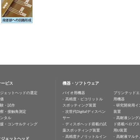
サービス
機器・ソフトウェア
ジェットヘッドの選定
バイオ用機器
プリンテッドエ
価
高精度・ピコリットル
用機器
験・試作
スポッティング装置
研究開発用イ
察・接触角測定
次世代Digitalディスペン
装置
ンタル
サー
高耐液シング
援・コンサルティング
ディスポヘッド搭載の試
ド搭載ペロブス
薬スポッティング装置
用IJ装置
高精度ナノリットルイン
高耐液マルチ
クジェットヘッド