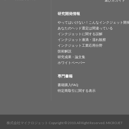
選び方ガイド
研究開発情報
やってはいけない！こんなインクジェット開
あなたのヘッド選定は間違っている
インクジェットに関する誤解
インクジェット液滴・濡れ観察
インクジェット工業応用分野
技術解説
研究成果・論文集
ホワイトペーパー
専門書籍
書籍購入FAQ
特定商取引に関する表示
株式会社マイクロジェット
Copyright © 2010.All Right Reserved. MICROJET