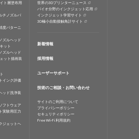
イト層塗布用
世界の3Dプリンターニュース
バイオ分野のインクジェット応用
ルチノズルパ
インクジェット学習サイト
3D極小自動接触角計サイト
精度パターニ
ノズルヘッド
新着情報
キット
ノズルヘッド
採用情報
ェット描画装
ユーザーサポート
ト
トインク評価
技術のご相談・お問い合わせ
ヘッド洗浄装
サイトのご利用について
ソフトウェア
プライバシーポリシー
ト実験用圧力
セキュリティポリシー
Free Wi-Fi 利用規約
クジェットヘ