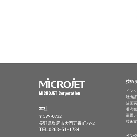
技術
インク
吐出評
描画実
本社
着滴観
装置レ
〒399-0732
技術支
長野県塩尻市大門五番町79-2
イン