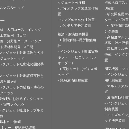
クジェット分注機
搭載ペロブスカ
ルノズルヘッド
バイオチップ製造試作装
IJ装置
置
研究開発用マ
シングルセル分注装置
ターニング装置
ナー
バクテリア分注装置
生産評価用高
修 入門コース インクジ
ング装置
着滴・液滴観察機器
工業応用 3日間
高粘度マルチ
IJ着滴解析&局所接触角
修 分野別コース インク
搭載 吐出評価
計
ト液材料開発 3日間
高粘度マルチ
インクジェット吐出実験
ンクジェット吐出原理と各社
搭載 インクジ
キット （ピコリットル
ジェットヘッド
置
オーダー）
ンクジェット吐出液の開発手
IJ実験キット（ディスポ
周辺機器・ソフ
ヘッド）
インクジェッ
ンクジェット吐出評価実験と
飛翔液滴観察装置
用印刷装置
波形最適化
マルチノズル
ンクジェットの描画・塗布の
置
クニック
液滴自動計測
業分野におけるインクジェッ
インクジェッ
・塗布ノウハウ
制御装置
ンクジェット吐出トラブルと
１ノズルイン
例
ッド洗浄装置
取材のご依頼
セミナー 視聴推奨環境