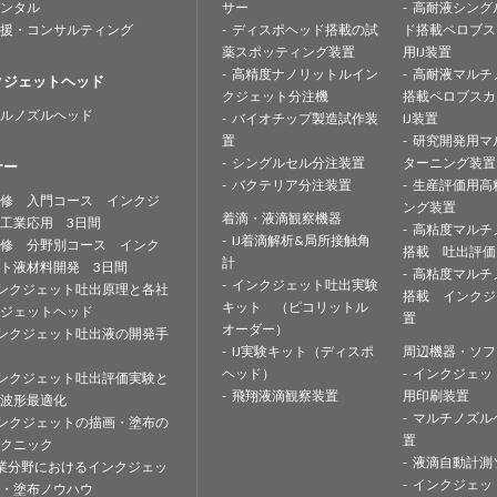
ンタル
サー
高耐液シング
援・コンサルティング
ディスポヘッド搭載の試
ド搭載ペロブス
薬スポッティング装置
用IJ装置
高精度ナノリットルイン
高耐液マルチ
クジェットヘッド
クジェット分注機
搭載ペロブスカ
ルノズルヘッド
バイオチップ製造試作装
IJ装置
置
研究開発用マ
シングルセル分注装置
ターニング装置
ナー
バクテリア分注装置
生産評価用高
修 入門コース インクジ
ング装置
着滴・液滴観察機器
工業応用 3日間
高粘度マルチ
IJ着滴解析&局所接触角
修 分野別コース インク
搭載 吐出評価
計
ト液材料開発 3日間
高粘度マルチ
インクジェット吐出実験
ンクジェット吐出原理と各社
搭載 インクジ
キット （ピコリットル
ジェットヘッド
置
オーダー）
ンクジェット吐出液の開発手
IJ実験キット（ディスポ
周辺機器・ソフ
ヘッド）
インクジェッ
ンクジェット吐出評価実験と
飛翔液滴観察装置
用印刷装置
波形最適化
マルチノズル
ンクジェットの描画・塗布の
置
クニック
液滴自動計測
業分野におけるインクジェッ
インクジェッ
・塗布ノウハウ