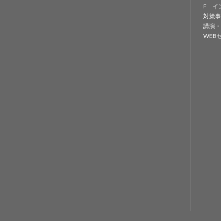
F イ
対策事
講演・
WEB