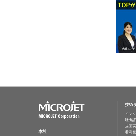
技術
インク
吐出評
描画実
本社
着滴観