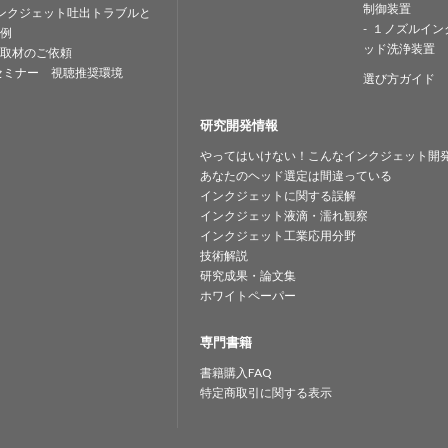
制御装置
ンクジェット吐出トラブルと
１ノズルイン
例
ッド洗浄装置
取材のご依頼
セミナー 視聴推奨環境
選び方ガイド
研究開発情報
やってはいけない！こんなインクジェット開
あなたのヘッド選定は間違っている
インクジェットに関する誤解
インクジェット液滴・濡れ観察
インクジェット工業応用分野
技術解説
研究成果・論文集
ホワイトペーパー
専門書籍
書籍購入FAQ
特定商取引に関する表示