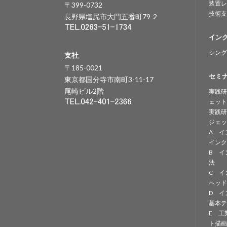
装置レ
〒399-0732
技術支
長野県塩尻市大門五番町79-2
イン
シング
支社
〒185-0021
セミ
東京都国分寺市南町3-11-17
尾崎ビル2階
実践研
ェット
実践研
ジェッ
A イ
インク
B イ
法
C イ
ヘッド
D イ
基本テ
E 工
ト描画