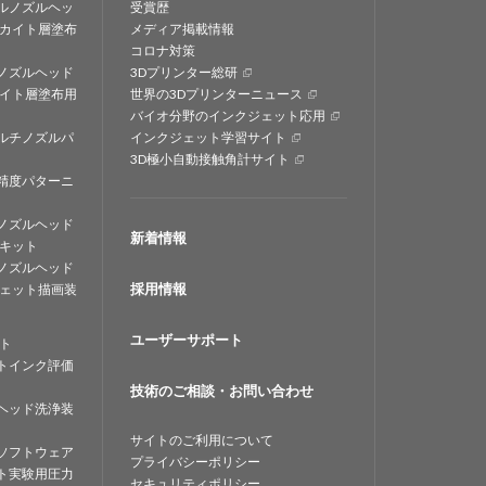
ルノズルヘッ
受賞歴
カイト層塗布
メディア掲載情報
コロナ対策
ノズルヘッド
3Dプリンター総研
イト層塗布用
世界の3Dプリンターニュース
バイオ分野のインクジェット応用
ルチノズルパ
インクジェット学習サイト
3D極小自動接触角計サイト
精度パターニ
ノズルヘッド
新着情報
キット
ノズルヘッド
採用情報
ェット描画装
ユーザーサポート
ト
トインク評価
技術のご相談・お問い合わせ
ヘッド洗浄装
サイトのご利用について
ソフトウェア
プライバシーポリシー
ト実験用圧力
セキュリティポリシー