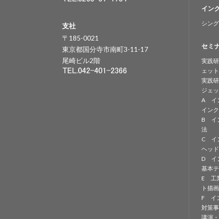
イン
シング
支社
〒185-0021
セミ
東京都国分寺市南町3-11-17
尾崎ビル2階
実践研
ェット
実践研
ジェッ
A イ
インク
B イ
法
C イ
ヘッド
D イ
基本テ
E 工
ト描画
F イ
対策事
講演・