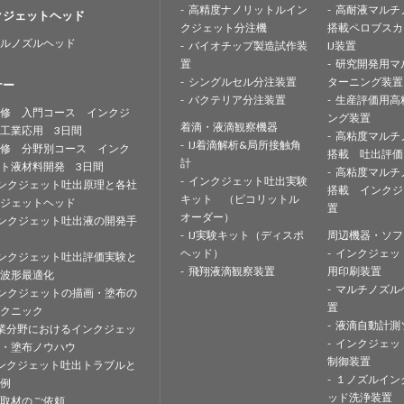
高精度ナノリットルイン
高耐液マルチ
クジェットヘッド
クジェット分注機
搭載ペロブスカ
ルノズルヘッド
バイオチップ製造試作装
IJ装置
置
研究開発用マ
シングルセル分注装置
ターニング装置
ナー
バクテリア分注装置
生産評価用高
修 入門コース インクジ
ング装置
着滴・液滴観察機器
工業応用 3日間
高粘度マルチ
IJ着滴解析&局所接触角
修 分野別コース インク
搭載 吐出評価
計
ト液材料開発 3日間
高粘度マルチ
インクジェット吐出実験
ンクジェット吐出原理と各社
搭載 インクジ
キット （ピコリットル
ジェットヘッド
置
オーダー）
ンクジェット吐出液の開発手
IJ実験キット（ディスポ
周辺機器・ソフ
ヘッド）
インクジェッ
ンクジェット吐出評価実験と
飛翔液滴観察装置
用印刷装置
波形最適化
マルチノズル
ンクジェットの描画・塗布の
置
クニック
液滴自動計測
業分野におけるインクジェッ
インクジェッ
・塗布ノウハウ
制御装置
ンクジェット吐出トラブルと
１ノズルイン
例
ッド洗浄装置
取材のご依頼