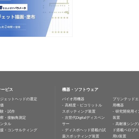
サービス
機器・ソフトウェア
ジェットヘッドの選定
バイオ用機器
プリンテッドエ
価
高精度・ピコリットル
用機器
験・試作
スポッティング装置
研究開発用イ
察・接触角測定
次世代Digitalディスペン
装置
ンタル
サー
高耐液シング
援・コンサルティング
ディスポヘッド搭載の試
ド搭載ペロブス
薬スポッティング装置
用IJ装置