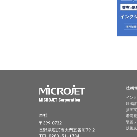
技術
インク
吐出評
描画実
本社
着滴観
装置レ
〒399-0732
技術支
長野県塩尻市大門五番町79-2