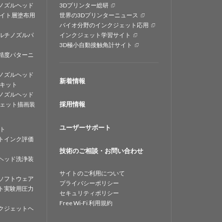
ノズルヘッド
3Dプリンター総研
イト層塗布用
世界の3Dプリンターニュース
バイオ分野のインクジェット応用
ルチノズルパ
インクジェット学習サイト
3D極小自動接触角計サイト
精度パターニ
ノズルヘッド
新着情報
キット
ノズルヘッド
採用情報
ェット描画装
ユーザーサポート
ト
トインク評価
技術のご相談・お問い合わせ
ヘッド洗浄装
サイトのご利用について
ソフトウェア
プライバシーポリシー
ト実験用圧力
セキュリティポリシー
Free Wi-Fi 利用規約
クジェットヘ