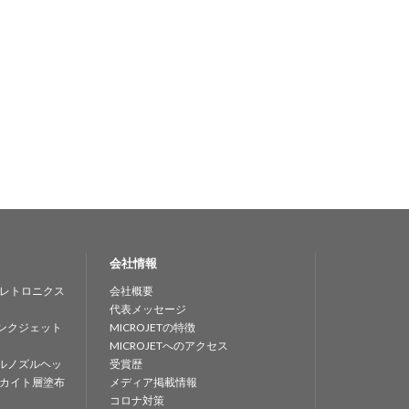
会社情報
レトロニクス
会社概要
代表メッセージ
ンクジェット
MICROJETの特徴
MICROJETへのアクセス
ルノズルヘッ
受賞歴
カイト層塗布
メディア掲載情報
コロナ対策