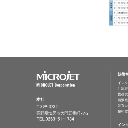
技術
インク
吐出評
描画実
本社
着滴観
装置レ
〒399-0732
技術支
長野県塩尻市大門五番町79-2
イン