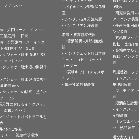
クジェット分注機
搭載ペロブスカ
ルノズルヘッド
バイオチップ製造試作装
IJ装置
置
研究開発用マ
シングルセル分注装置
ターニング装置
ナー
バクテリア分注装置
生産評価用高
修 入門コース インクジ
ング装置
着滴・液滴観察機器
工業応用 3日間
高粘度マルチ
IJ着滴解析&局所接触角
修 分野別コース インク
搭載 吐出評価
計
ト液材料開発 3日間
高粘度マルチ
インクジェット吐出実験
ンクジェット吐出原理と各社
搭載 インクジ
キット （ピコリットル
ジェットヘッド
置
オーダー）
ンクジェット吐出液の開発手
IJ実験キット（ディスポ
周辺機器・ソフ
ヘッド）
インクジェッ
ンクジェット吐出評価実験と
飛翔液滴観察装置
用印刷装置
波形最適化
マルチノズル
ンクジェットの描画・塗布の
置
クニック
液滴自動計測
業分野におけるインクジェッ
インクジェッ
・塗布ノウハウ
制御装置
ンクジェット吐出トラブルと
１ノズルイン
例
ッド洗浄装置
取材のご依頼
セミナー 視聴推奨環境
選び方ガイド