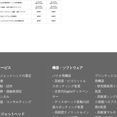
サービス
機器・ソフトウェア
ジェットヘッドの選定
バイオ用機器
プリンテッドエ
価
高精度・ピコリットル
用機器
験・試作
スポッティング装置
研究開発用イ
察・接触角測定
次世代Digitalディスペン
装置
ンタル
サー
高耐液シング
援・コンサルティング
ディスポヘッド搭載の試
ド搭載ペロブス
薬スポッティング装置
用IJ装置
高精度ナノリットルイン
高耐液マルチ
クジェットヘッド