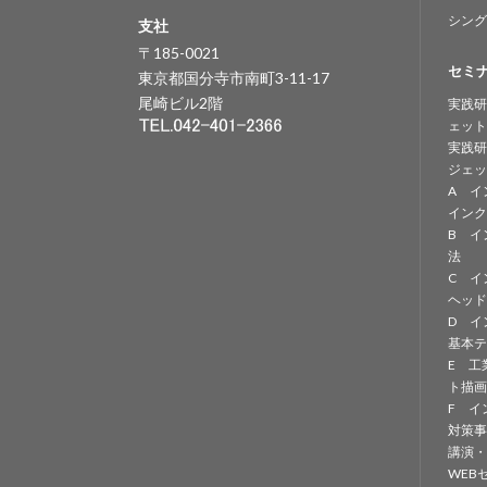
シング
支社
〒185-0021
セミ
東京都国分寺市南町3-11-17
尾崎ビル2階
実践研
ェット
実践研
ジェッ
A イ
インク
B イ
法
C イ
ヘッド
D イ
基本テ
E 工
ト描画
F イ
対策事
講演・
WEB