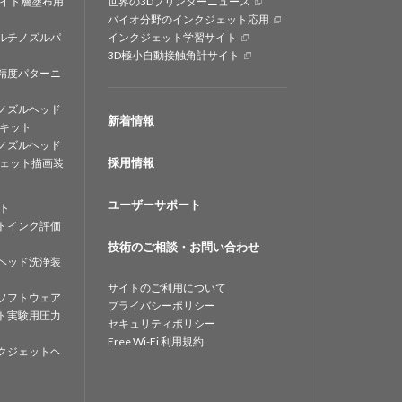
イト層塗布用
世界の3Dプリンターニュース
バイオ分野のインクジェット応用
ルチノズルパ
インクジェット学習サイト
3D極小自動接触角計サイト
精度パターニ
ノズルヘッド
新着情報
キット
ノズルヘッド
採用情報
ェット描画装
ユーザーサポート
ト
トインク評価
技術のご相談・お問い合わせ
ヘッド洗浄装
サイトのご利用について
ソフトウェア
プライバシーポリシー
ト実験用圧力
セキュリティポリシー
Free Wi-Fi 利用規約
クジェットヘ