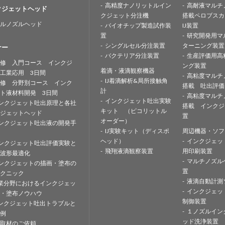
高精度ナノリットルイン
高耐液マルチ
クジェットヘッド
クジェット分注機
搭載ペロブスカ
ルノズルヘッド
バイオチップ製造試作装
IJ装置
置
研究開発用マ
シングルセル分注装置
ターニング装置
ナー
バクテリア分注装置
生産評価用高
修 入門コース インクジ
ング装置
着滴・液滴観察機器
工業応用 3日間
高粘度マルチ
IJ着滴解析&局所接触角
修 分野別コース インク
搭載 吐出評価
計
ト液材料開発 3日間
高粘度マルチ
インクジェット吐出実験
ンクジェット吐出原理と各社
搭載 インクジ
キット （ピコリットル
ジェットヘッド
置
オーダー）
ンクジェット吐出液の開発手
IJ実験キット（ディスポ
周辺機器・ソフ
ヘッド）
インクジェッ
ンクジェット吐出評価実験と
飛翔液滴観察装置
用印刷装置
波形最適化
マルチノズル
ンクジェットの描画・塗布の
置
クニック
液滴自動計測
業分野におけるインクジェッ
インクジェッ
・塗布ノウハウ
制御装置
ンクジェット吐出トラブルと
１ノズルイン
例
ッド洗浄装置
取材のご依頼