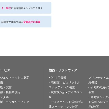
サービス
機器・ソフトウェア
ジェットヘッドの選定
バイオ用機器
プリンテッドエ
価
高精度・ピコリットル
用機器
験・試作
スポッティング装置
研究開発用イ
察・接触角測定
次世代Digitalディスペン
装置
ンタル
サー
高耐液シング
援・コンサルティング
ディスポヘッド搭載の試
ド搭載ペロブス
薬スポッティング装置
用IJ装置