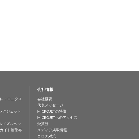
会社情報
レトロニクス
会社概要
代表メッセージ
ンクジェット
MICROJETの特徴
MICROJETへのアクセス
ルノズルヘッ
受賞歴
カイト層塗布
メディア掲載情報
コロナ対策