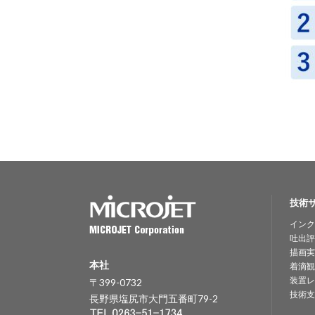
技術
インク
吐出評
描画実
本社
着滴観
装置レ
〒399-0732
技術支
長野県塩尻市大門五番町79-2