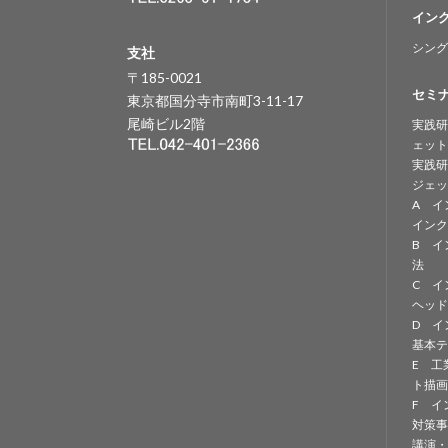
イン
シング
支社
〒185-0021
セミ
東京都国分寺市南町3-11-17
尾崎ビル2階
実践研
ェット
実践研
ジェッ
A イ
インク
B イ
法
C イ
ヘッド
D イ
基本テ
E 工
ト描画
F イ
対策事
講演・