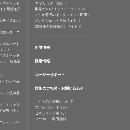
ノズルヘッド
3Dプリンター総研
イト層塗布用
世界の3Dプリンターニュース
バイオ分野のインクジェット応用
ルチノズルパ
インクジェット学習サイト
3D極小自動接触角計サイト
精度パターニ
ノズルヘッド
新着情報
キット
ノズルヘッド
採用情報
ェット描画装
ユーザーサポート
ト
トインク評価
技術のご相談・お問い合わせ
ヘッド洗浄装
サイトのご利用について
ソフトウェア
プライバシーポリシー
ト実験用圧力
セキュリティポリシー
Free Wi-Fi 利用規約
クジェットヘ