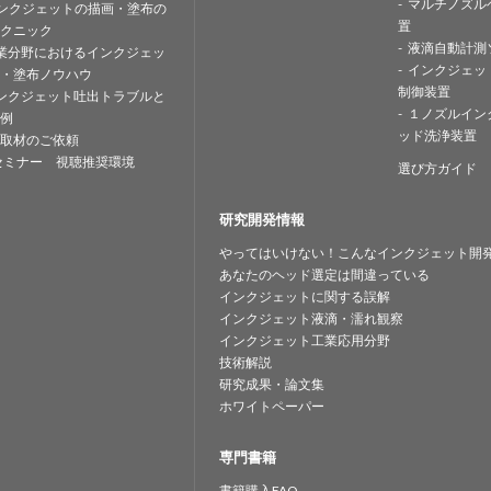
マルチノズル
ンクジェットの描画・塗布の
置
クニック
液滴自動計測
業分野におけるインクジェッ
インクジェッ
・塗布ノウハウ
制御装置
ンクジェット吐出トラブルと
１ノズルイン
例
ッド洗浄装置
取材のご依頼
セミナー 視聴推奨環境
選び方ガイド
研究開発情報
やってはいけない！こんなインクジェット開
あなたのヘッド選定は間違っている
インクジェットに関する誤解
インクジェット液滴・濡れ観察
インクジェット工業応用分野
技術解説
研究成果・論文集
ホワイトペーパー
専門書籍
書籍購入FAQ