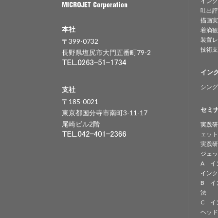
インク
吐出評
描画実
本社
着滴観
装置レ
〒399-0732
技術支
長野県塩尻市大門五番町79-2
イン
シング
支社
〒185-0021
セミ
東京都国分寺市南町3-11-17
尾崎ビル2階
実践研
ェット
実践研
ジェッ
A イ
インク
B イ
法
C イ
ヘッド