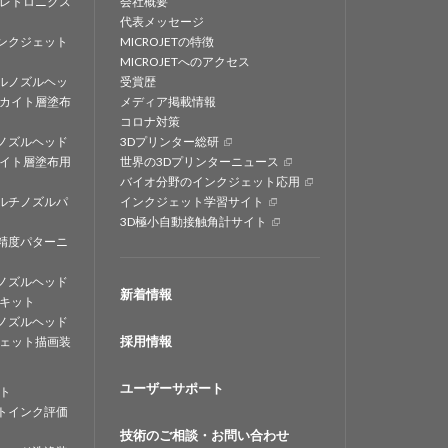
レトロニクス
会社概要
代表メッセージ
ンクジェット
MICROJETの特徴
MICROJETへのアクセス
ルノズルヘッ
受賞歴
カイト層塗布
メディア掲載情報
コロナ対策
ノズルヘッド
3Dプリンター総研
イト層塗布用
世界の3Dプリンターニュース
バイオ分野のインクジェット応用
ルチノズルパ
インクジェット学習サイト
3D極小自動接触角計サイト
精度パターニ
ノズルヘッド
新着情報
キット
ノズルヘッド
採用情報
ェット描画装
ユーザーサポート
ト
トインク評価
技術のご相談・お問い合わせ