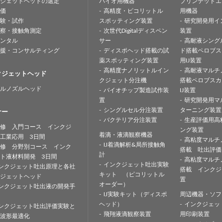
ジェットヘッドの選定
バイオ用機器
プリンテッドエ
価
高精度・ピコリットル
用機器
験・試作
スポッティング装置
研究開発用イ
察・接触角測定
次世代Digitalディスペン
装置
ンタル
サー
高耐液シング
援・コンサルティング
ディスポヘッド搭載の試
ド搭載ペロブス
薬スポッティング装置
用IJ装置
高精度ナノリットルイン
高耐液マルチ
クジェットヘッド
クジェット分注機
搭載ペロブスカ
ルノズルヘッド
バイオチップ製造試作装
IJ装置
置
研究開発用マ
シングルセル分注装置
ターニング装置
ナー
バクテリア分注装置
生産評価用高
修 入門コース インクジ
ング装置
着滴・液滴観察機器
工業応用 3日間
高粘度マルチ
IJ着滴解析&局所接触角
修 分野別コース インク
搭載 吐出評価
計
ト液材料開発 3日間
高粘度マルチ
インクジェット吐出実験
ンクジェット吐出原理と各社
搭載 インクジ
キット （ピコリットル
ジェットヘッド
置
オーダー）
ンクジェット吐出液の開発手
IJ実験キット（ディスポ
周辺機器・ソフ
ヘッド）
インクジェッ
ンクジェット吐出評価実験と
飛翔液滴観察装置
用印刷装置
波形最適化