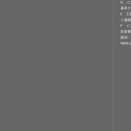
D イ
基本テ
E 工
ト描画
F イ
対策事
講演・
WEB