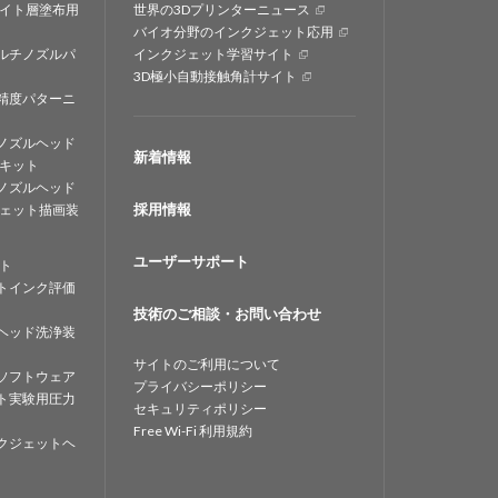
イト層塗布用
世界の3Dプリンターニュース
バイオ分野のインクジェット応用
ルチノズルパ
インクジェット学習サイト
3D極小自動接触角計サイト
精度パターニ
ノズルヘッド
新着情報
キット
ノズルヘッド
採用情報
ェット描画装
ユーザーサポート
ト
トインク評価
技術のご相談・お問い合わせ
ヘッド洗浄装
サイトのご利用について
ソフトウェア
プライバシーポリシー
ト実験用圧力
セキュリティポリシー
Free Wi-Fi 利用規約
クジェットヘ