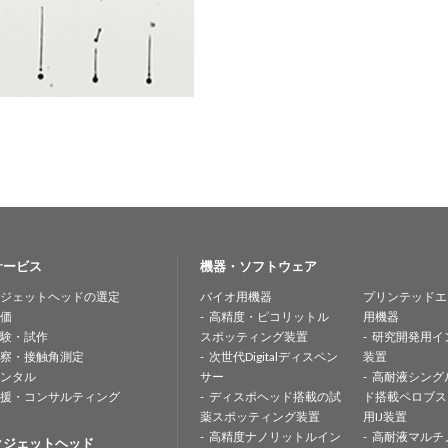
サービス
機器・ソフトウェア
ジェットヘッドの選定
バイオ用機器
プリンテッドエ
価
高精度・ピコリットル
用機器
験・試作
スポッティング装置
研究開発用イ
察・接触角測定
次世代Digitalディスペン
装置
ンタル
サー
高耐液シング
援・コンサルティング
ディスポヘッド搭載の試
ド搭載ペロブス
薬スポッティング装置
用IJ装置
高精度ナノリットルイン
高耐液マルチ
クジェットヘッド