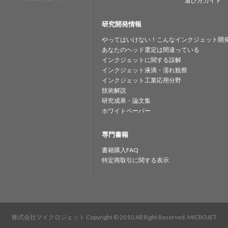
選び方ガイド
研究開発情報
やってはいけない！こんなインクジェット開
あなたのヘッド選定は間違っている
インクジェットに関する誤解
インクジェット液滴・濡れ観察
インクジェット工業応用分野
技術解説
研究成果・論文集
ホワイトペーパー
専門書籍
書籍購入FAQ
特定商取引に関する表示
株式会社マイクロジェット
Copyright © 2010.All Right Reserved. MICROJET