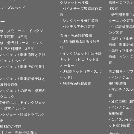
クジェット分注機
搭載ペロブスカ
ルノズルヘッド
バイオチップ製造試作装
IJ装置
置
研究開発用マ
シングルセル分注装置
ターニング装置
ナー
バクテリア分注装置
生産評価用高
修 入門コース インクジ
ング装置
着滴・液滴観察機器
工業応用 3日間
高粘度マルチ
IJ着滴解析&局所接触角
修 分野別コース インク
搭載 吐出評価
計
ト液材料開発 3日間
高粘度マルチ
インクジェット吐出実験
ンクジェット吐出原理と各社
搭載 インクジ
キット （ピコリットル
ジェットヘッド
置
オーダー）
ンクジェット吐出液の開発手
IJ実験キット（ディスポ
周辺機器・ソフ
ヘッド）
インクジェッ
ンクジェット吐出評価実験と
飛翔液滴観察装置
用印刷装置
波形最適化
マルチノズル
ンクジェットの描画・塗布の
置
クニック
液滴自動計測
業分野におけるインクジェッ
インクジェッ
・塗布ノウハウ
制御装置
ンクジェット吐出トラブルと
１ノズルイン
例
ッド洗浄装置
取材のご依頼
セミナー 視聴推奨環境