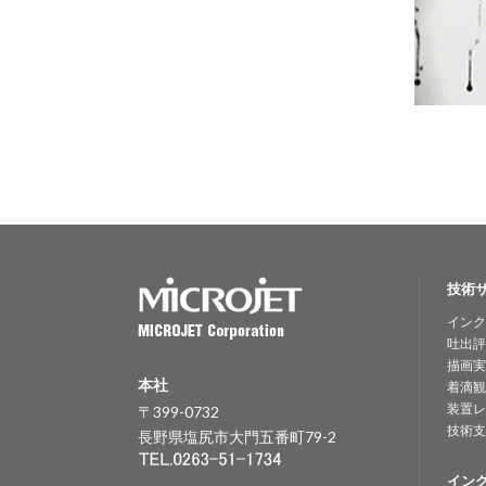
技術
インク
吐出評
描画実
本社
着滴観
装置レ
〒399-0732
技術支
長野県塩尻市大門五番町79-2
イン