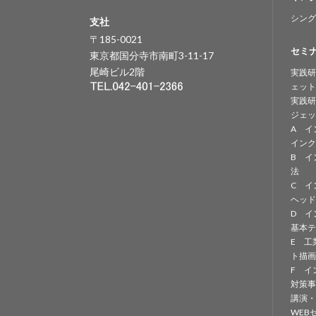
シング
支社
〒185-0021
セミ
東京都国分寺市南町3-11-17
尾崎ビル2階
実践研
ェット
実践研
ジェッ
A イ
インク
B イ
法
C イ
ヘッド
D イ
基本テ
E 工
ト描画
F イ
対策事
講演・
WEB