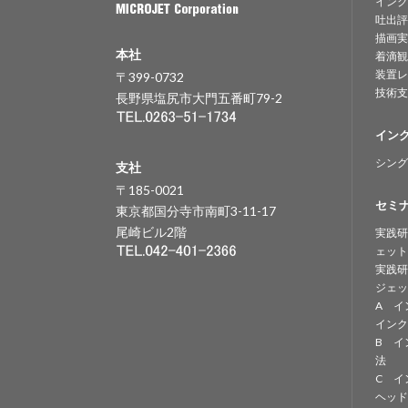
インク
吐出評
描画実
本社
着滴観
装置レ
〒399-0732
技術支
長野県塩尻市大門五番町79-2
イン
シング
支社
〒185-0021
セミ
東京都国分寺市南町3-11-17
尾崎ビル2階
実践研
ェット
実践研
ジェッ
A イ
インク
B イ
法
C イ
ヘッド