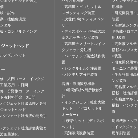
ジェットヘッドの選定
バイオ用機器
プリンテッドエ
価
高精度・ピコリットル
用機器
験・試作
スポッティング装置
研究開発用イ
察・接触角測定
次世代Digitalディスペン
装置
ンタル
サー
高耐液シング
援・コンサルティング
ディスポヘッド搭載の試
ド搭載ペロブス
薬スポッティング装置
用IJ装置
高精度ナノリットルイン
高耐液マルチ
クジェットヘッド
クジェット分注機
搭載ペロブスカ
ルノズルヘッド
バイオチップ製造試作装
IJ装置
置
研究開発用マ
シングルセル分注装置
ターニング装置
ナー
バクテリア分注装置
生産評価用高
修 入門コース インクジ
ング装置
着滴・液滴観察機器
工業応用 3日間
高粘度マルチ
IJ着滴解析&局所接触角
修 分野別コース インク
搭載 吐出評価
計
ト液材料開発 3日間
高粘度マルチ
インクジェット吐出実験
ンクジェット吐出原理と各社
搭載 インクジ
キット （ピコリットル
ジェットヘッド
置
オーダー）
ンクジェット吐出液の開発手
IJ実験キット（ディスポ
周辺機器・ソフ
ヘッド）
インクジェッ
ンクジェット吐出評価実験と
飛翔液滴観察装置
用印刷装置
波形最適化