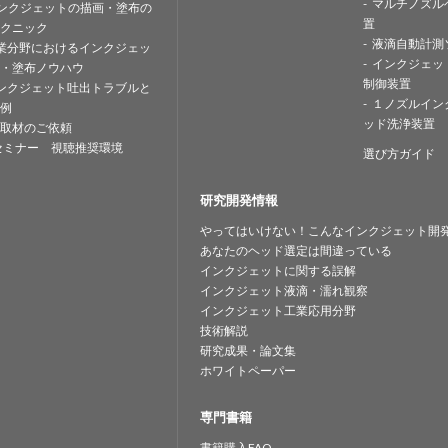
マルチノズル
ンクジェットの描画・塗布の
置
クニック
液滴自動計測
業分野におけるインクジェッ
インクジェッ
・塗布ノウハウ
制御装置
ンクジェット吐出トラブルと
１ノズルイン
例
ッド洗浄装置
取材のご依頼
セミナー 視聴推奨環境
選び方ガイド
研究開発情報
やってはいけない！こんなインクジェット開
あなたのヘッド選定は間違っている
インクジェットに関する誤解
インクジェット液滴・濡れ観察
インクジェット工業応用分野
技術解説
研究成果・論文集
ホワイトペーパー
専門書籍
書籍購入FAQ