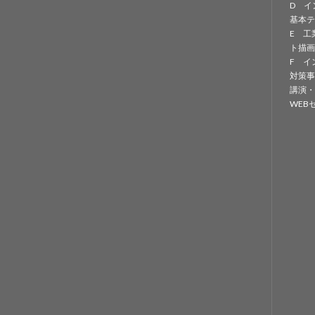
D イ
基本テ
E 工
ト描画
F イ
対策事
講演・
WEB