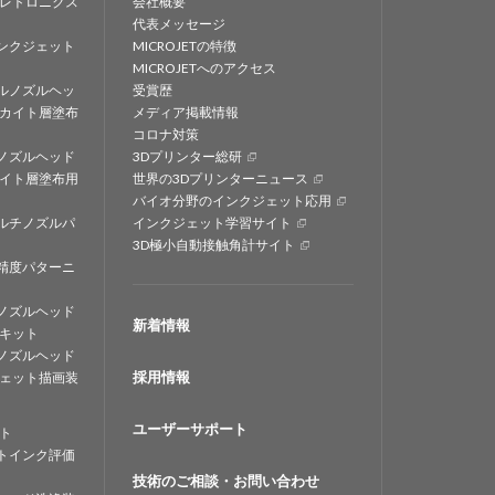
レトロニクス
会社概要
代表メッセージ
ンクジェット
MICROJETの特徴
MICROJETへのアクセス
ルノズルヘッ
受賞歴
カイト層塗布
メディア掲載情報
コロナ対策
ノズルヘッド
3Dプリンター総研
イト層塗布用
世界の3Dプリンターニュース
バイオ分野のインクジェット応用
ルチノズルパ
インクジェット学習サイト
3D極小自動接触角計サイト
精度パターニ
ノズルヘッド
新着情報
キット
ノズルヘッド
採用情報
ェット描画装
ユーザーサポート
ト
トインク評価
技術のご相談・お問い合わせ