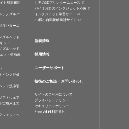
イト層塗布用
世界の3Dプリンターニュース
バイオ分野のインクジェット応用
ルチノズルパ
インクジェット学習サイト
3D極小自動接触角計サイト
精度パターニ
ノズルヘッド
新着情報
キット
ノズルヘッド
採用情報
ェット描画装
ユーザーサポート
ト
トインク評価
技術のご相談・お問い合わせ
ヘッド洗浄装
サイトのご利用について
ソフトウェア
プライバシーポリシー
ト実験用圧力
セキュリティポリシー
Free Wi-Fi 利用規約
クジェットヘ