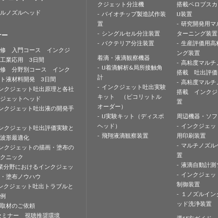
クジェット分注機
搭載ペロブスカ
ルノズルヘッド
バイオチップ製造試作装
IJ装置
置
研究開発用マ
シングルセル分注装置
ターニング装置
ナー
バクテリア分注装置
生産評価用高
修 入門コース インクジ
ング装置
着滴・液滴観察機器
工業応用 3日間
高粘度マルチ
IJ着滴解析&局所接触角
修 分野別コース インク
搭載 吐出評価
計
ト液材料開発 3日間
高粘度マルチ
インクジェット吐出実験
ンクジェット吐出原理と各社
搭載 インクジ
キット （ピコリットル
ジェットヘッド
置
オーダー）
ンクジェット吐出液の開発手
IJ実験キット（ディスポ
周辺機器・ソフ
ヘッド）
インクジェッ
ンクジェット吐出評価実験と
飛翔液滴観察装置
用印刷装置
波形最適化
マルチノズル
ンクジェットの描画・塗布の
置
クニック
液滴自動計測
業分野におけるインクジェッ
インクジェッ
・塗布ノウハウ
制御装置
ンクジェット吐出トラブルと
１ノズルイン
例
ッド洗浄装置
取材のご依頼
セミナー 視聴推奨環境