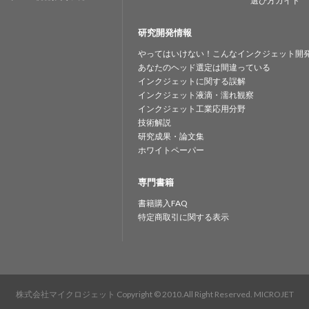
選び方ガイド
研究開発情報
やってはいけない！こんなインクジェット開
あなたのヘッド選定は間違っている
インクジェットに関する誤解
インクジェット液滴・濡れ観察
インクジェット工業応用分野
技術解説
研究成果・論文集
ホワイトペーパー
専門書籍
書籍購入FAQ
特定商取引に関する表示
株式会社マイクロジェット
Copyright © 2010.All Right Reserved. MICROJET