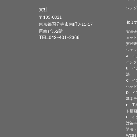
シング
支社
〒185-0021
セミ
東京都国分寺市南町3-11-17
尾崎ビル2階
実践研
ェット
実践研
ジェッ
A イ
インク
B イ
法
C イ
ヘッド
D イ
基本テ
E 工
ト描画
F イ
対策事
講演・
WEB