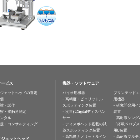
サービス
機器・ソフトウェア
ジェットヘッドの選定
バイオ用機器
プリンテッドエ
価
高精度・ピコリットル
用機器
験・試作
スポッティング装置
研究開発用イ
察・接触角測定
次世代Digitalディスペン
装置
ンタル
サー
高耐液シング
援・コンサルティング
ディスポヘッド搭載の試
ド搭載ペロブス
薬スポッティング装置
用IJ装置
高精度ナノリットルイン
高耐液マルチ
クジェットヘッド