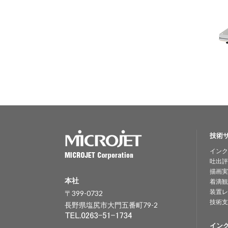
技術
インク
吐出評
描画実
本社
着滴観
装置レ
〒399-0732
技術支
長野県塩尻市大門五番町79-2
イン