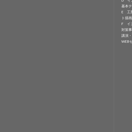
D イ
基本テ
E 工
ト描画
F イ
対策事
講演・
WEB