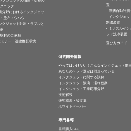
ンクジェットの描画・塗布の
置
クニック
液滴自動計測
業分野におけるインクジェッ
インクジェッ
・塗布ノウハウ
制御装置
ンクジェット吐出トラブルと
１ノズルイン
例
ッド洗浄装置
取材のご依頼
セミナー 視聴推奨環境
選び方ガイド
研究開発情報
やってはいけない！こんなインクジェット開
あなたのヘッド選定は間違っている
インクジェットに関する誤解
インクジェット液滴・濡れ観察
インクジェット工業応用分野
技術解説
研究成果・論文集
ホワイトペーパー
専門書籍
書籍購入FAQ