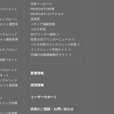
代表メッセージ
ンクジェット
MICROJETの特徴
MICROJETへのアクセス
ルノズルヘッ
受賞歴
カイト層塗布
メディア掲載情報
コロナ対策
ノズルヘッド
3Dプリンター総研
イト層塗布用
世界の3Dプリンターニュース
バイオ分野のインクジェット応用
ルチノズルパ
インクジェット学習サイト
3D極小自動接触角計サイト
精度パターニ
ノズルヘッド
新着情報
キット
ノズルヘッド
採用情報
ェット描画装
ユーザーサポート
ト
トインク評価
技術のご相談・お問い合わせ
ヘッド洗浄装