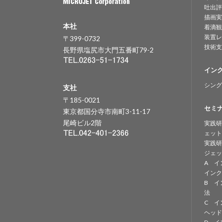
吐出評
描画実
本社
着滴観
装置レ
〒399-0732
技術支
長野県塩尻市大門五番町79-2
イン
シング
支社
〒185-0021
セミ
東京都国分寺市南町3-11-17
尾崎ビル2階
実践研
ェット
実践研
ジェッ
A イ
インク
B イ
法
C イ
ヘッド