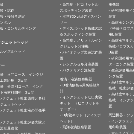
価
高精度・ピコリットル
用機器
験・試作
スポッティング装置
研究開発用イ
察・接触角測定
次世代Digitalディスペン
装置
ンタル
サー
高耐液シング
援・コンサルティング
ディスポヘッド搭載の試
ド搭載ペロブス
薬スポッティング装置
用IJ装置
高精度ナノリットルイン
高耐液マルチ
クジェットヘッド
クジェット分注機
搭載ペロブスカ
ルノズルヘッド
バイオチップ製造試作装
IJ装置
置
研究開発用マ
シングルセル分注装置
ターニング装置
ナー
バクテリア分注装置
生産評価用高
修 入門コース インクジ
ング装置
着滴・液滴観察機器
工業応用 3日間
高粘度マルチ
IJ着滴解析&局所接触角
修 分野別コース インク
搭載 吐出評価
計
ト液材料開発 3日間
高粘度マルチ
インクジェット吐出実験
ンクジェット吐出原理と各社
搭載 インクジ
キット （ピコリットル
ジェットヘッド
置
オーダー）
ンクジェット吐出液の開発手
IJ実験キット（ディスポ
周辺機器・ソフ
ヘッド）
インクジェッ
ンクジェット吐出評価実験と
飛翔液滴観察装置
用印刷装置
波形最適化
マルチノズル