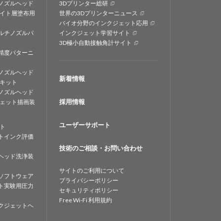
ノズルヘッド
3Dプリンター総研
イト層塗布用
世界の3Dプリンターニュース
バイオ分野のインクジェット応用
ルチノズルパ
インクジェット学習サイト
3D極小自動接触角計サイト
精度パターニ
ノズルヘッド
新着情報
キット
ノズルヘッド
採用情報
ェット描画装
ユーザーサポート
ト
トインク評価
技術のご相談・お問い合わせ
ヘッド洗浄装
サイトのご利用について
ソフトウェア
プライバシーポリシー
ト実験用圧力
セキュリティポリシー
Free Wi-Fi 利用規約
クジェットヘ