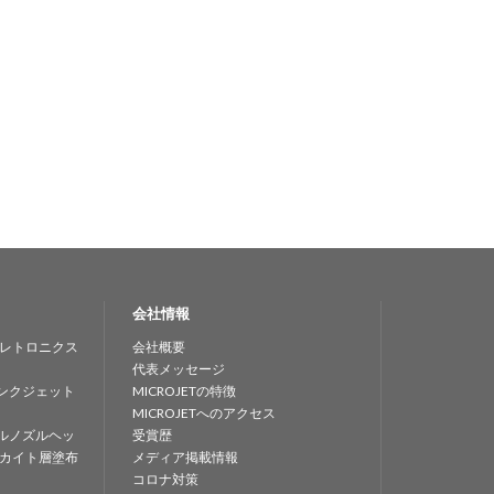
会社情報
レトロニクス
会社概要
代表メッセージ
ンクジェット
MICROJETの特徴
MICROJETへのアクセス
ルノズルヘッ
受賞歴
カイト層塗布
メディア掲載情報
コロナ対策