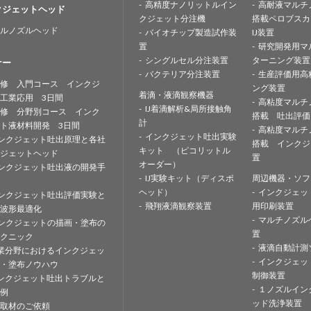
高精度ナノリットルイン
高耐液マルチ
クジェットヘッド
クジェット分注機
搭載ペロブスカ
ルノズルヘッド
バイオチップ製造試作装
IJ装置
置
研究開発用マ
シングルセル分注装置
ターニング装置
ナー
バクテリア分注装置
生産評価用高
修 入門コース インクジ
ング装置
着滴・液滴観察機器
工業応用 3日間
高粘度マルチ
IJ着滴解析&局所接触角
修 分野別コース インク
搭載 吐出評価
計
ト液材料開発 3日間
高粘度マルチ
インクジェット吐出実験
ンクジェット吐出原理と各社
搭載 インクジ
キット （ピコリットル
ジェットヘッド
置
オーダー）
ンクジェット吐出液の開発手
IJ実験キット（ディスポ
周辺機器・ソフ
ヘッド）
インクジェッ
ンクジェット吐出評価実験と
飛翔液滴観察装置
用印刷装置
波形最適化
マルチノズル
ンクジェットの描画・塗布の
置
クニック
液滴自動計測
業分野におけるインクジェッ
インクジェッ
・塗布ノウハウ
制御装置
ンクジェット吐出トラブルと
１ノズルイン
例
ッド洗浄装置
取材のご依頼