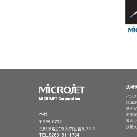
技術
インク
吐出評
描画実
本社
着滴観
装置レ
〒399-0732
技術支
長野県塩尻市大門五番町79-2