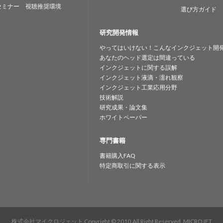
セミナー 視聴推奨環境
選び方ガイド
研究開発情報
やってはいけない！こんなインクジェット開
あなたのヘッド選定は間違っている
インクジェットに関する誤解
インクジェット液滴・濡れ観察
インクジェット工業応用分野
技術解説
研究成果・論文集
ホワイトペーパー
専門書籍
書籍購入FAQ
特定商取引に関する表示
株式会社マイクロジェット
Copyright © 2010.All Right Reserved. MICROJET