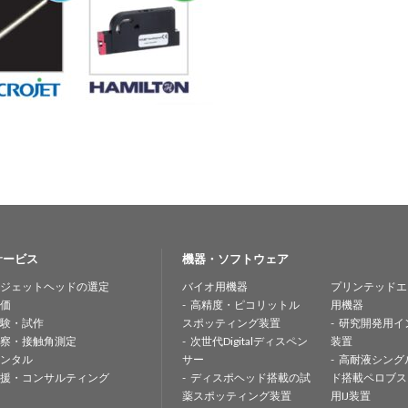
サービス
機器・ソフトウェア
ジェットヘッドの選定
バイオ用機器
プリンテッドエ
価
高精度・ピコリットル
用機器
験・試作
スポッティング装置
研究開発用イ
察・接触角測定
次世代Digitalディスペン
装置
ンタル
サー
高耐液シング
援・コンサルティング
ディスポヘッド搭載の試
ド搭載ペロブス
薬スポッティング装置
用IJ装置