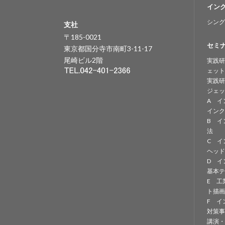
イン
シング
支社
〒185-0021
セミ
東京都国分寺市南町3-11-17
尾崎ビル2階
実践研
ェット
実践研
ジェッ
A イ
インク
B イ
法
C イ
ヘッド
D イ
基本テ
E 工
ト描画
F イ
対策事
講演・