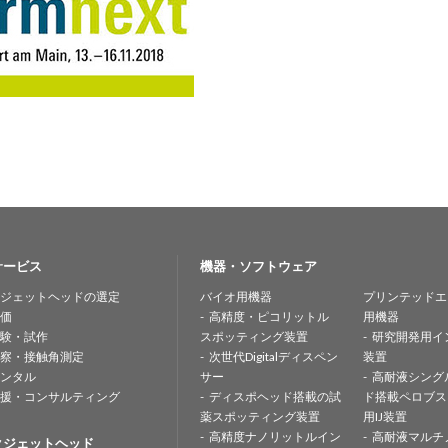
サービス
機器・ソフトウェア
ジェットヘッドの選定
バイオ用機器
プリンテッドエ
価
高精度・ピコリットル
用機器
験・試作
スポッティング装置
研究開発用イ
察・接触角測定
次世代Digitalディスペン
装置
ンタル
サー
高耐液シング
援・コンサルティング
ディスポヘッド搭載の試
ド搭載ペロブス
薬スポッティング装置
用IJ装置
高精度ナノリットルイン
高耐液マルチ
クジェットヘッド