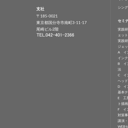
シング
支社
〒185-0021
セミ
東京都国分寺市南町3-11-17
尾崎ビル2階
実践研
ェット
実践研
ジェッ
A イ
インク
B イ
法
C イ
ヘッド
D イ
基本テ
E 工
ト描画
F イ
対策事
講演・
WEB