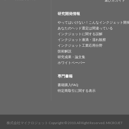
選び方ガイド
研究開発情報
やってはいけない！こんなインクジェット開
あなたのヘッド選定は間違っている
インクジェットに関する誤解
インクジェット液滴・濡れ観察
インクジェット工業応用分野
技術解説
研究成果・論文集
ホワイトペーパー
専門書籍
書籍購入FAQ
特定商取引に関する表示
株式会社マイクロジェット
Copyright © 2010.All Right Reserved. MICROJET