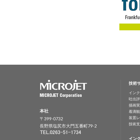
技術
インク
吐出評
描画実
本社
着滴観
装置レ
〒399-0732
技術支
長野県塩尻市大門五番町79-2
イン