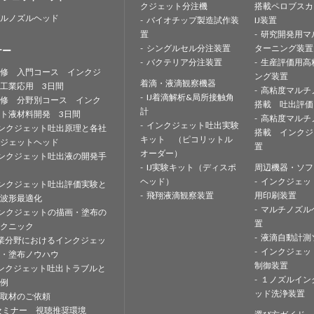
クジェット分注機
搭載ペロブスカ
ルノズルヘッド
バイオチップ製造試作装
IJ装置
置
研究開発用マ
シングルセル分注装置
ターニング装置
ナー
バクテリア分注装置
生産評価用高
修 入門コース インクジ
ング装置
着滴・液滴観察機器
工業応用 3日間
高粘度マルチ
IJ着滴解析&局所接触角
修 分野別コース インク
搭載 吐出評価
計
ト液材料開発 3日間
高粘度マルチ
インクジェット吐出実験
ンクジェット吐出原理と各社
搭載 インクジ
キット （ピコリットル
ジェットヘッド
置
オーダー）
ンクジェット吐出液の開発手
IJ実験キット（ディスポ
周辺機器・ソフ
ヘッド）
インクジェッ
ンクジェット吐出評価実験と
飛翔液滴観察装置
用印刷装置
波形最適化
マルチノズル
ンクジェットの描画・塗布の
置
クニック
液滴自動計測
業分野におけるインクジェッ
インクジェッ
・塗布ノウハウ
制御装置
ンクジェット吐出トラブルと
１ノズルイン
例
ッド洗浄装置
取材のご依頼
セミナー 視聴推奨環境