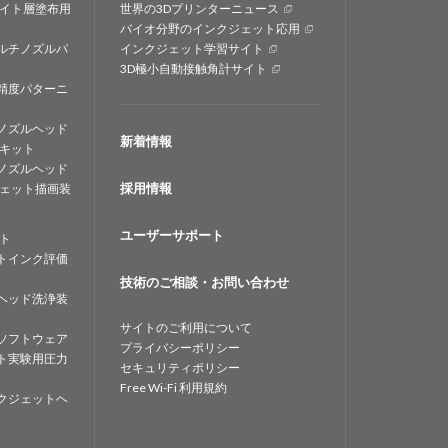
イト層塗布用
世界の3Dプリンターニュース
バイオ分野のインクジェット応用
ルチノズルパ
インクジェット学習サイト
3D極小自動接触角計サイト
精度パターニ
ノズルヘッド
新着情報
キット
ノズルヘッド
採用情報
ェット描画装
ユーザーサポート
ト
トインク評価
技術のご相談・お問い合わせ
ヘッド洗浄装
サイトのご利用について
ソフトウェア
プライバシーポリシー
ト実験用圧力
セキュリティポリシー
Free Wi-Fi 利用規約
クジェットヘ