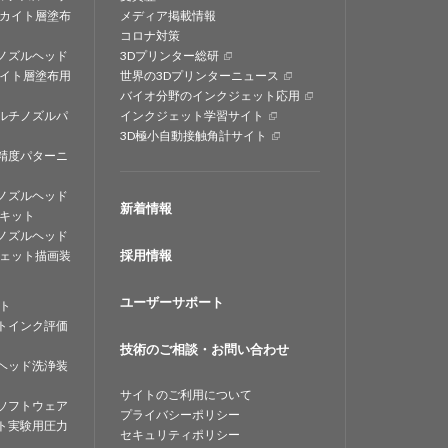
カイト層塗布
メディア掲載情報
コロナ対策
ノズルヘッド
3Dプリンター総研
イト層塗布用
世界の3Dプリンターニュース
バイオ分野のインクジェット応用
ルチノズルパ
インクジェット学習サイト
3D極小自動接触角計サイト
精度パターニ
ノズルヘッド
新着情報
キット
ノズルヘッド
採用情報
ェット描画装
ユーザーサポート
ト
トインク評価
技術のご相談・お問い合わせ
ヘッド洗浄装
サイトのご利用について
ソフトウェア
プライバシーポリシー
ト実験用圧力
セキュリティポリシー