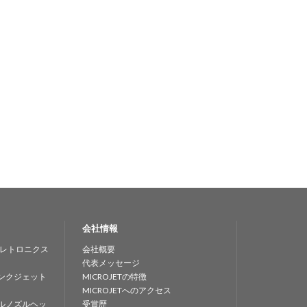
会社情報
レトロニクス
会社概要
代表メッセージ
ンクジェット
MICROJETの特徴
MICROJETへのアクセス
ルノズルヘッ
受賞歴