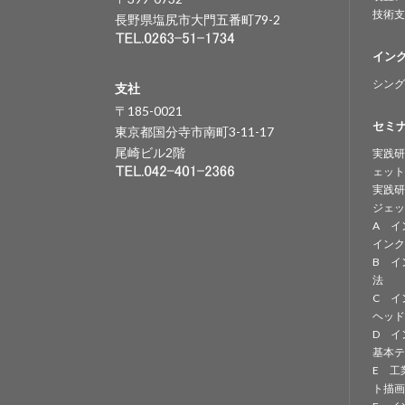
技術支
長野県塩尻市大門五番町79-2
イン
シング
支社
〒185-0021
セミ
東京都国分寺市南町3-11-17
尾崎ビル2階
実践研
ェット
実践研
ジェッ
A イ
インク
B イ
法
C イ
ヘッド
D イ
基本テ
E 工
ト描画