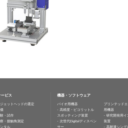
サービス
機器・ソフトウェア
ジェットヘッドの選定
バイオ用機器
プリンテッドエ
価
高精度・ピコリットル
用機器
験・試作
スポッティング装置
研究開発用イ
察・接触角測定
次世代Digitalディスペン
装置
ンタル
サー
高耐液シング