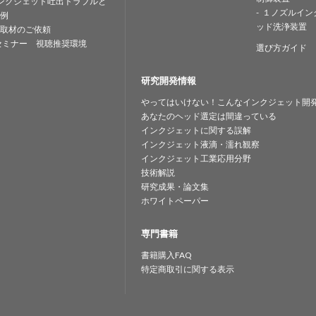
ンクジェット吐出トラブルと
１ノズルイン
例
ッド洗浄装置
取材のご依頼
セミナー 視聴推奨環境
選び方ガイド
研究開発情報
やってはいけない！こんなインクジェット開
あなたのヘッド選定は間違っている
インクジェットに関する誤解
インクジェット液滴・濡れ観察
インクジェット工業応用分野
技術解説
研究成果・論文集
ホワイトペーパー
専門書籍
書籍購入FAQ
特定商取引に関する表示