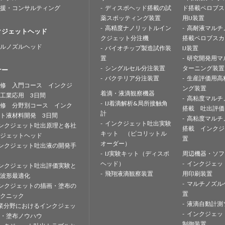
援・コンサルティング
ディスポヘッド搭載の試
ド搭載ペロブス
薬スポッティング装置
用IJ装置
高精度ナノリットルイン
高耐液マルチ
クジェットヘッド
クジェット分注機
搭載ペロブスカ
ルノズルヘッド
バイオチップ製造試作装
IJ装置
置
研究開発用マ
シングルセル分注装置
ターニング装置
ナー
バクテリア分注装置
生産評価用高
修 入門コース インクジ
ング装置
着滴・液滴観察機器
工業応用 3日間
高粘度マルチ
IJ着滴解析&局所接触角
修 分野別コース インク
搭載 吐出評価
計
ト液材料開発 3日間
高粘度マルチ
インクジェット吐出実験
ンクジェット吐出原理と各社
搭載 インクジ
キット （ピコリットル
ジェットヘッド
置
オーダー）
ンクジェット吐出液の開発手
IJ実験キット（ディスポ
周辺機器・ソフ
ヘッド）
インクジェッ
ンクジェット吐出評価実験と
飛翔液滴観察装置
用印刷装置
波形最適化
マルチノズル
ンクジェットの描画・塗布の
置
クニック
液滴自動計測
業分野におけるインクジェッ
インクジェッ
・塗布ノウハウ
制御装置