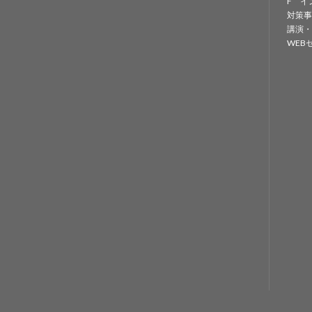
F イ
対策事
講演・
WEB