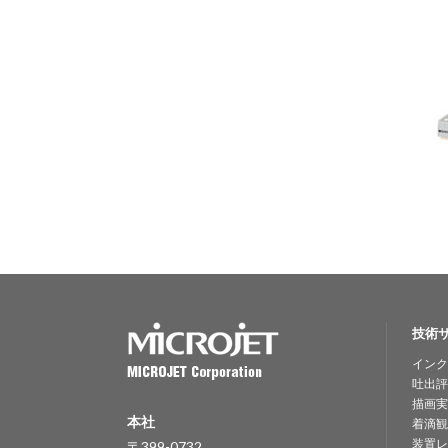
技術
インク
吐出評
描画実
本社
着滴観
装置レ
〒399-0732