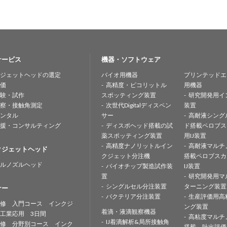
サービス
機器・ソフトウェア
ジェットヘッドの選定
バイオ用機器
プリンテッドエ
価
高精度・ピコリットル
用機器
験・試作
スポッティング装置
研究開発用イ
察・接触角測定
次世代Digitalディスペン
装置
ンタル
サー
高耐液シング
援・コンサルティング
ディスポヘッド搭載の試
ド搭載ペロブス
薬スポッティング装置
用IJ装置
高精度ナノリットルイン
高耐液マルチ
クジェットヘッド
クジェット分注機
搭載ペロブスカ
ルノズルヘッド
バイオチップ製造試作装
IJ装置
置
研究開発用マ
シングルセル分注装置
ターニング装置
ナー
バクテリア分注装置
生産評価用高
修 入門コース インクジ
ング装置
着滴・液滴観察機器
工業応用 3日間
高粘度マルチ
IJ着滴解析&局所接触角
修 分野別コース インク
搭載 吐出評価