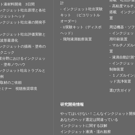
計
ト液材料開発 3日間
高粘度マルチ
インクジェット吐出実験
ンクジェット吐出原理と各社
搭載 インクジ
キット （ピコリットル
ジェットヘッド
置
オーダー）
ンクジェット吐出液の開発手
IJ実験キット（ディスポ
周辺機器・ソフ
ヘッド）
インクジェッ
ンクジェット吐出評価実験と
飛翔液滴観察装置
用印刷装置
波形最適化
マルチノズル
ンクジェットの描画・塗布の
置
クニック
液滴自動計測
業分野におけるインクジェッ
インクジェッ
・塗布ノウハウ
制御装置
ンクジェット吐出トラブルと
１ノズルイン
例
ッド洗浄装置
取材のご依頼
セミナー 視聴推奨環境
選び方ガイド
研究開発情報
やってはいけない！こんなインクジェット開
あなたのヘッド選定は間違っている
インクジェットに関する誤解
インクジェット液滴・濡れ観察