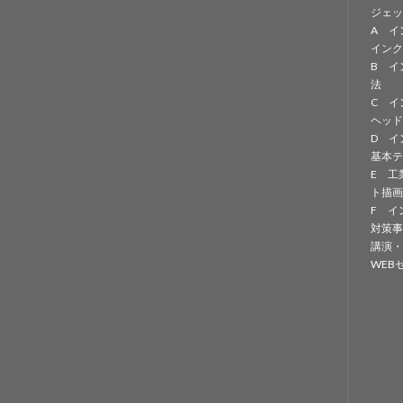
ジェッ
A イ
インク
B イ
法
C イ
ヘッド
D イ
基本テ
E 工
ト描画
F イ
対策事
講演・
WEB