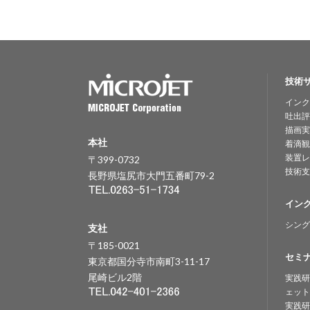
技術
インク
吐出評
描画実
本社
着滴観
装置レ
〒399-0732
技術支
長野県塩尻市大門五番町79-2
イン
シング
支社
〒185-0021
セミ
東京都国分寺市南町3-11-17
尾崎ビル2階
実践研
ェット
実践研