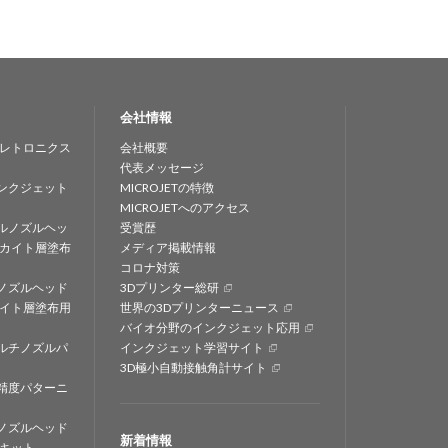
会社情報
レトロニクス
会社概要
代表メッセージ
ンクジェット
MICROJETの特徴
MICROJETへのアクセス
ルノズルヘッ
受賞歴
カイト層塗布
メディア掲載情報
コロナ対策
ノズルヘッド
3Dプリンター総研
イト層塗布用
世界の3Dプリンターニュース
バイオ分野のインクジェット応用
ルチノズルパ
インクジェット学習サイト
3D極小自動接触角計サイト
精度パターニ
ノズルヘッド
新着情報
キット