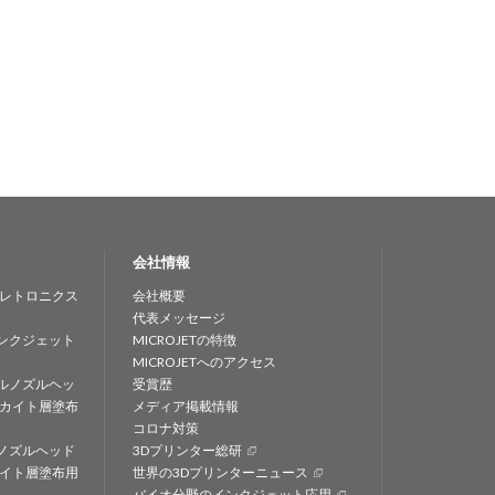
会社情報
レトロニクス
会社概要
代表メッセージ
ンクジェット
MICROJETの特徴
MICROJETへのアクセス
ルノズルヘッ
受賞歴
カイト層塗布
メディア掲載情報
コロナ対策
ノズルヘッド
3Dプリンター総研
イト層塗布用
世界の3Dプリンターニュース
バイオ分野のインクジェット応用