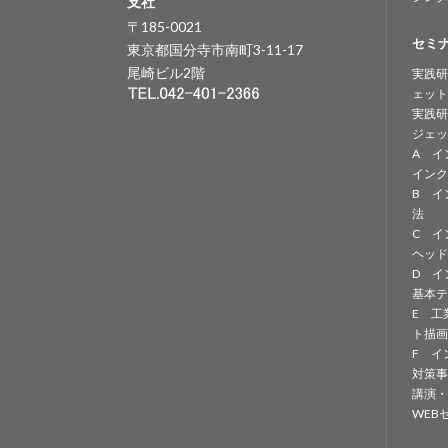
支社
〒185-0021
セミ
東京都国分寺市南町3-11-17
尾崎ビル2階
実践研
ェット
実践研
ジェッ
A イ
インク
B イ
法
C イ
ヘッド
D イ
基本テ
E 工
ト描画
F イ
対策事
講演・
WEB