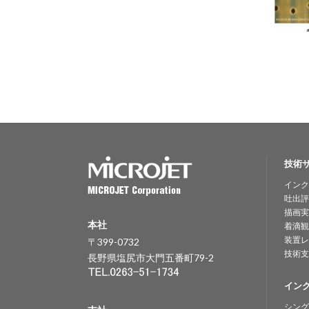
技術
インク
吐出評
描画実
本社
着滴観
装置レ
〒399-0732
技術支
長野県塩尻市大門五番町79-2
イン
シング