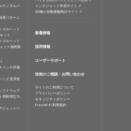
ルチノズルパ
インクジェット学習サイト
3D極小自動接触角計サイト
精度パターニ
ノズルヘッド
新着情報
キット
ノズルヘッド
採用情報
ェット描画装
ユーザーサポート
ト
トインク評価
技術のご相談・お問い合わせ
ヘッド洗浄装
サイトのご利用について
ソフトウェア
プライバシーポリシー
ト実験用圧力
セキュリティポリシー
Free Wi-Fi 利用規約
クジェットヘ