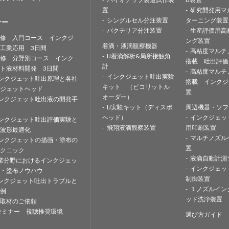
置
研究開発用マ
シングルセル分注装置
ターニング装置
ナー
バクテリア分注装置
生産評価用高
修 入門コース インクジ
ング装置
着滴・液滴観察機器
工業応用 3日間
高粘度マルチ
IJ着滴解析&局所接触角
修 分野別コース インク
搭載 吐出評価
計
ト液材料開発 3日間
高粘度マルチ
インクジェット吐出実験
ンクジェット吐出原理と各社
搭載 インクジ
キット （ピコリットル
ジェットヘッド
置
オーダー）
ンクジェット吐出液の開発手
IJ実験キット（ディスポ
周辺機器・ソフ
ヘッド）
インクジェッ
ンクジェット吐出評価実験と
飛翔液滴観察装置
用印刷装置
波形最適化
マルチノズル
ンクジェットの描画・塗布の
置
クニック
液滴自動計測
業分野におけるインクジェッ
インクジェッ
・塗布ノウハウ
制御装置
ンクジェット吐出トラブルと
１ノズルイン
例
ッド洗浄装置
取材のご依頼
セミナー 視聴推奨環境
選び方ガイド