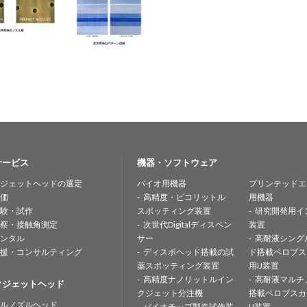
サービス
機器・ソフトウェア
ジェットヘッドの選定
バイオ用機器
プリンテッドエ
価
高精度・ピコリットル
用機器
験・試作
スポッティング装置
研究開発用イ
察・接触角測定
次世代Digitalディスペン
装置
ンタル
サー
高耐液シング
援・コンサルティング
ディスポヘッド搭載の試
ド搭載ペロブス
薬スポッティング装置
用IJ装置
高精度ナノリットルイン
高耐液マルチ
クジェットヘッド
クジェット分注機
搭載ペロブスカ
ルノズルヘッド
バイオチップ製造試作装
IJ装置