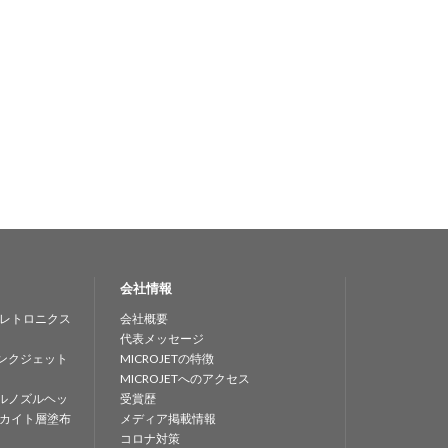
会社情報
レトロニクス
会社概要
代表メッセージ
ンクジェット
MICROJETの特徴
MICROJETへのアクセス
ルノズルヘッ
受賞歴
カイト層塗布
メディア掲載情報
コロナ対策