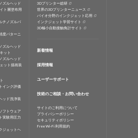
ノズルヘッド
3Dプリンター総研
イト層塗布用
世界の3Dプリンターニュース
バイオ分野のインクジェット応用
ルチノズルパ
インクジェット学習サイト
3D極小自動接触角計サイト
精度パターニ
ノズルヘッド
新着情報
キット
ノズルヘッド
採用情報
ェット描画装
ユーザーサポート
ト
トインク評価
技術のご相談・お問い合わせ
ヘッド洗浄装
サイトのご利用について
ソフトウェア
プライバシーポリシー
ト実験用圧力
セキュリティポリシー
Free Wi-Fi 利用規約
クジェットヘ