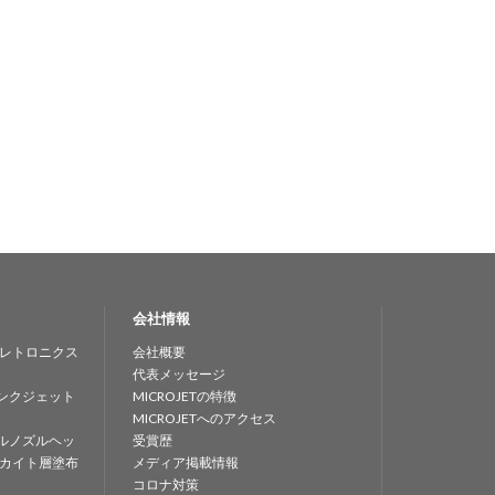
会社情報
レトロニクス
会社概要
代表メッセージ
ンクジェット
MICROJETの特徴
MICROJETへのアクセス
ルノズルヘッ
受賞歴
カイト層塗布
メディア掲載情報
コロナ対策