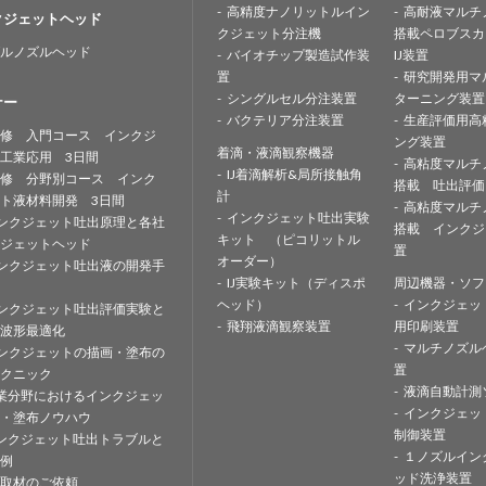
高精度ナノリットルイン
高耐液マルチ
クジェットヘッド
クジェット分注機
搭載ペロブスカ
ルノズルヘッド
バイオチップ製造試作装
IJ装置
置
研究開発用マ
シングルセル分注装置
ターニング装置
ナー
バクテリア分注装置
生産評価用高
修 入門コース インクジ
ング装置
着滴・液滴観察機器
工業応用 3日間
高粘度マルチ
IJ着滴解析&局所接触角
修 分野別コース インク
搭載 吐出評価
計
ト液材料開発 3日間
高粘度マルチ
インクジェット吐出実験
ンクジェット吐出原理と各社
搭載 インクジ
キット （ピコリットル
ジェットヘッド
置
オーダー）
ンクジェット吐出液の開発手
IJ実験キット（ディスポ
周辺機器・ソフ
ヘッド）
インクジェッ
ンクジェット吐出評価実験と
飛翔液滴観察装置
用印刷装置
波形最適化
マルチノズル
ンクジェットの描画・塗布の
置
クニック
液滴自動計測
業分野におけるインクジェッ
インクジェッ
・塗布ノウハウ
制御装置
ンクジェット吐出トラブルと
１ノズルイン
例
ッド洗浄装置
取材のご依頼