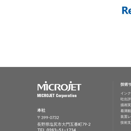
技術
インク
吐出評
描画実
本社
着滴観
装置レ
〒399-0732
技術支
長野県塩尻市大門五番町79-2