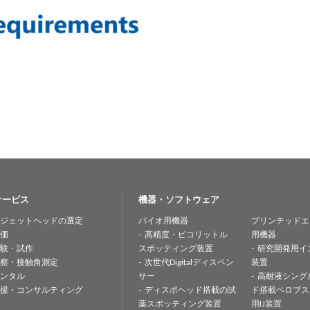
サービス
機器・ソフトウェア
ジェットヘッドの選定
バイオ用機器
プリンテッドエ
価
高精度・ピコリットル
用機器
験・試作
スポッティング装置
研究開発用イ
察・接触角測定
次世代Digitalディスペン
装置
ンタル
サー
高耐液シング
援・コンサルティング
ディスポヘッド搭載の試
ド搭載ペロブス
薬スポッティング装置
用IJ装置