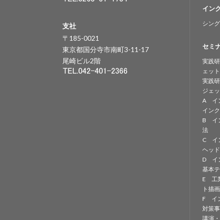
イン
シング
支社
〒185-0021
セミ
東京都国分寺市南町3-11-17
尾崎ビル2階
実践研
ェット
実践研
ジェッ
A イ
インク
B イ
法
C イ
ヘッド
D イ
基本テ
E 工
ト描画
F イ
対策事
講演・